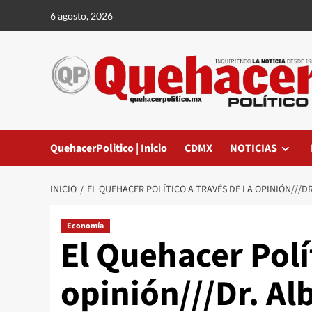
Saltar
6 agosto, 2026
al
contenido
QuehacerPolitico | Inicio
CDMX
NOTICIAS
INICIO
EL QUEHACER POLÍTICO A TRAVÉS DE LA OPINIÓN///D
Economía
El Quehacer Polít
opinión///Dr. Al