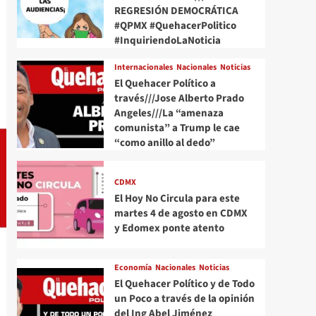
REGRESIÓN DEMOCRÁTICA
#QPMX #QuehacerPolitico
#InquiriendoLaNoticia
Internacionales
Nacionales
Noticias
El Quehacer Político a
través///Jose Alberto Prado
Angeles///La “amenaza
comunista” a Trump le cae
“como anillo al dedo”
CDMX
El Hoy No Circula para este
martes 4 de agosto en CDMX
y Edomex ponte atento
Economía
Nacionales
Noticias
El Quehacer Político y de Todo
un Poco a través de la opinión
del Ing Abel Jiménez