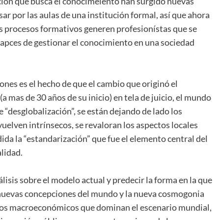
ción que busca el conocimeiento han surgido nuevas
ar por las aulas de una institución formal, así que ahora
 sus procesos formativos generen profesionístas que se
capces de gestionar el conocimiento en una sociedad
ones es el hecho de que el cambio que originó el
a mas de 30 años de su inicio) en tela de juicio, el mundo
“desglobalización”, se están dejando de lado los
uelven intrínsecos, se revaloran los aspectos locales
ida la “estandarización” que fue el elemento central del
lidad.
álisis sobre el modelo actual y predecir la forma en la que
 nuevas concepciones del mundo y la nueva cosmogonia
bios macroeconómicos que dominan el escenario mundial,