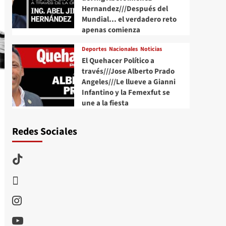
Hernandez///Después del
Mundial… el verdadero reto
apenas comienza
Deportes
Nacionales
Noticias
El Quehacer Político a
través///Jose Alberto Prado
Angeles///Le llueve a Gianni
Infantino y la Femexfut se
une a la fiesta
Redes Sociales
TikTok
threads
Instagram
Youtube