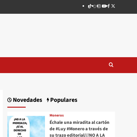
TikTok
threads
Instagram
Youtube
Facebook
X
Novedades
Populares
Moneros
Échale una miradita al cartón
de #Luy #Monero a través de
su trazo editorial///NO A LA