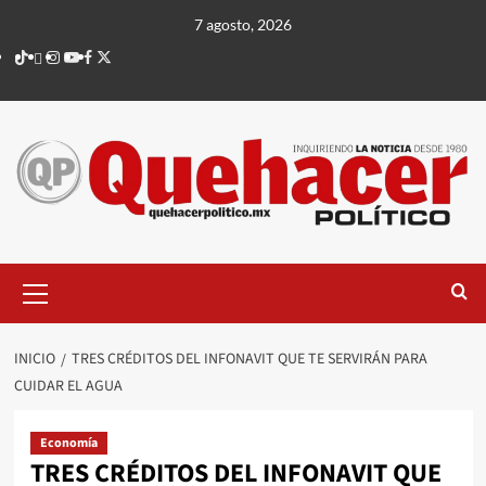
Saltar
7 agosto, 2026
al
TikTok
threads
Instagram
Youtube
Facebook
X
contenido
Menú
principal
INICIO
TRES CRÉDITOS DEL INFONAVIT QUE TE SERVIRÁN PARA
CUIDAR EL AGUA
Economía
TRES CRÉDITOS DEL INFONAVIT QUE