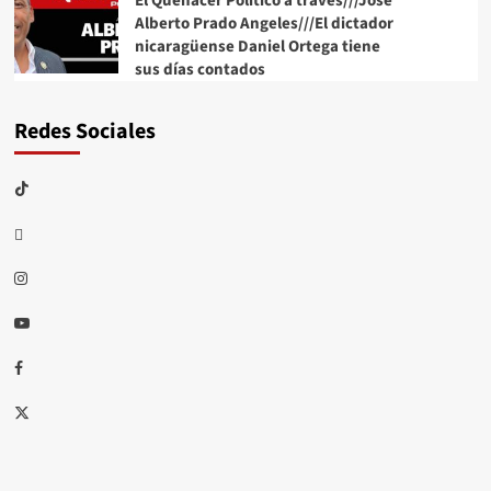
El Quehacer Político a través///Jose
Alberto Prado Angeles///El dictador
nicaragüense Daniel Ortega tiene
sus días contados
Redes Sociales
TikTok
threads
Instagram
Youtube
Facebook
X