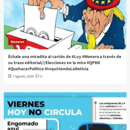
Moneros
Échale una miradita al cartón de #Luy #Monero a través de
su trazo editorial///Elecciones en la mira #QPMX
#QuehacerPolitico #InquiriendoLaNoticia
7 agosto, 2026
0