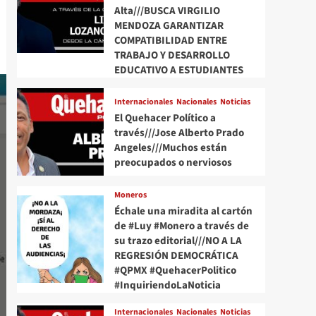
Alta///BUSCA VIRGILIO
MENDOZA GARANTIZAR
COMPATIBILIDAD ENTRE
TRABAJO Y DESARROLLO
EDUCATIVO A ESTUDIANTES
Internacionales
Nacionales
Noticias
El Quehacer Político a
través///Jose Alberto Prado
Angeles///Muchos están
preocupados o nerviosos
Moneros
Échale una miradita al cartón
de #Luy #Monero a través de
su trazo editorial///NO A LA
REGRESIÓN DEMOCRÁTICA
#QPMX #QuehacerPolitico
#InquiriendoLaNoticia
Internacionales
Nacionales
Noticias