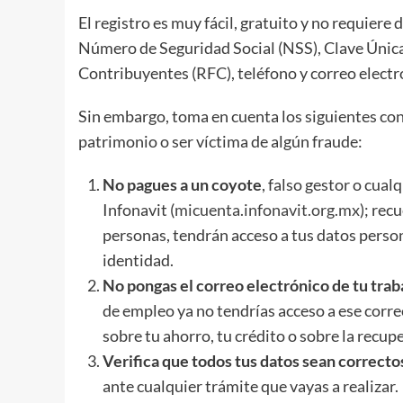
El registro es muy fácil, gratuito y no requiere
Número de Seguridad Social (NSS), Clave Única
Contribuyentes (RFC), teléfono y correo electr
Sin embargo, toma en cuenta los siguientes co
patrimonio o ser víctima de algún fraude:
No pagues a un coyote
, falso gestor o cua
Infonavit (
micuenta.infonavit.org.mx
); rec
personas, tendrán acceso a tus datos person
identidad.
No pongas el correo electrónico de tu trab
de empleo ya no tendrías acceso a ese corr
sobre tu ahorro, tu crédito o sobre la recup
Verifica que todos tus datos sean correcto
ante cualquier trámite que vayas a realizar.