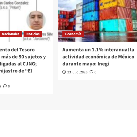
Nacionales
Noticias
Economía
nto del Tesoro
Aumenta un 1.1% interanual la
 más de 50 sujetos y
actividad económica de México
ligadas al CJNG;
durante mayo: Inegi
hijastro de “El
23 julio, 2026
0
6
0