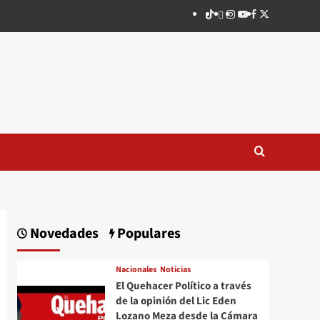
TikTok
threads
Instagram
Youtube
Facebook
X
Novedades
Populares
Nacionales
Noticias
El Quehacer Político a través
de la opinión del Lic Eden
Lozano Meza desde la Cámara