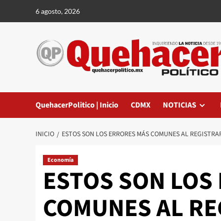
Saltar
6 agosto, 2026
al
contenido
QuehacerPolitico | Inicio
CDMX
NOTICIAS
INICIO
ESTOS SON LOS ERRORES MÁS COMUNES AL REGISTRAR
Economía
ESTOS SON LOS
COMUNES AL RE