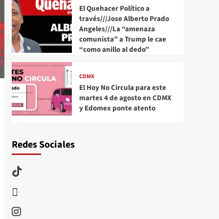
El Quehacer Político a
través///Jose Alberto Prado
Angeles///La “amenaza
comunista” a Trump le cae
“como anillo al dedo”
CDMX
El Hoy No Circula para este
martes 4 de agosto en CDMX
y Edomex ponte atento
Redes Sociales
TikTok
threads
Instagram