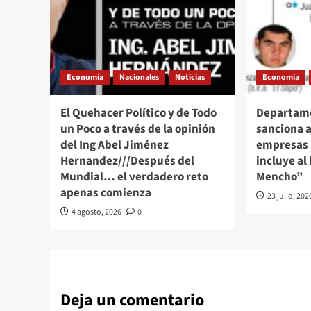
Economía
Nacionales
Noticias
Economía
El Quehacer Político y de Todo
Departame
un Poco a través de la opinión
sanciona a
del Ing Abel Jiménez
empresas 
Hernandez///Después del
incluye al 
Mundial… el verdadero reto
Mencho”
apenas comienza
23 julio, 202
4 agosto, 2026
0
Deja un comentario