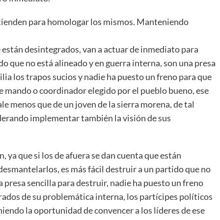
ontienden para homologar los mismos. Manteniendo
e están desintegrados, van a actuar de inmediato para
ido que no está alineado y en guerra interna, son una presa
milia los trapos sucios y nadie ha puesto un freno para que
de mando o coordinador elegido por el pueblo bueno, ese
le menos que de un joven de la sierra morena, de tal
iderando implementar también la visión de sus
, ya que si los de afuera se dan cuenta que están
esmantelarlos, es más fácil destruir a un partido que no
a presa sencilla para destruir, nadie ha puesto un freno
ados de su problemática interna, los partícipes políticos
eniendo la oportunidad de convencer a los líderes de ese