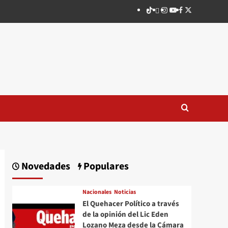
TikTok
threads
Instagram
Youtube
Facebook
X
Novedades
Populares
Nacionales
Noticias
El Quehacer Político a través
de la opinión del Lic Eden
Lozano Meza desde la Cámara