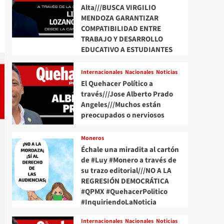
Alta///BUSCA VIRGILIO
MENDOZA GARANTIZAR
COMPATIBILIDAD ENTRE
TRABAJO Y DESARROLLO
EDUCATIVO A ESTUDIANTES
Internacionales
Nacionales
Noticias
El Quehacer Político a
través///Jose Alberto Prado
Angeles///Muchos están
preocupados o nerviosos
Moneros
Échale una miradita al cartón
de #Luy #Monero a través de
su trazo editorial///NO A LA
REGRESIÓN DEMOCRÁTICA
#QPMX #QuehacerPolitico
#InquiriendoLaNoticia
Internacionales
Nacionales
Noticias