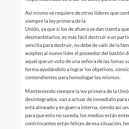
Así mismo se requiere de otros líderes que c
siempre la ley primera de la
Unión, ya que si los de afuera se dan cuenta qu
desmantelarlos, es más fácil destruir a un part
sencilla para destruir, no debe de salir de la fa
acepten al nuevo lider el poseedor del bastón 
aquel que un voto de una señora de las lomas va
forma ayudándolo a lograr los objetivos, cons
contendientes para homologar los mismos.
Manteniendo siempre la ley primera de la Unión
desintegrados, van a actuar de inmediato para d
está alineado y en guerra interna, siendo así un
para que esto no suceda, los medios están enter
contrincantes están felices de esa situación, t