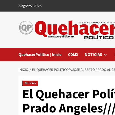
Saltar
6 agosto, 2026
al
contenido
QuehacerPolitico | Inicio
CDMX
NOTICIAS
INICIO
EL QUEHACER POLÍTICO///JOSÉ ALBERTO PRADO ANG
Noticias
El Quehacer Polí
Prado Angeles//