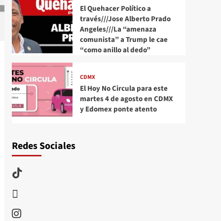
El Quehacer Político a
través///Jose Alberto Prado
Angeles///La “amenaza
comunista” a Trump le cae
“como anillo al dedo”
CDMX
El Hoy No Circula para este
martes 4 de agosto en CDMX
y Edomex ponte atento
Redes Sociales
TikTok
threads
Instagram