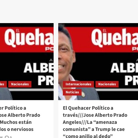
les
Nacionales
Internacionales
Nacionales
Noticias
r Político a
El Quehacer Político a
ose Alberto Prado
través///Jose Alberto Prado
/Muchos están
Angeles///La “amenaza
os o nerviosos
comunista” a Trump le cae
“como anillo al dedo”
26
0