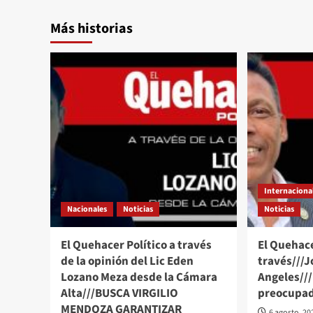
Más historias
Internaciona
Nacionales
Noticias
Noticias
El Quehacer Político a través
El Quehace
de la opinión del Lic Eden
través///J
Lozano Meza desde la Cámara
Angeles//
Alta///BUSCA VIRGILIO
preocupad
MENDOZA GARANTIZAR
6 agosto, 20