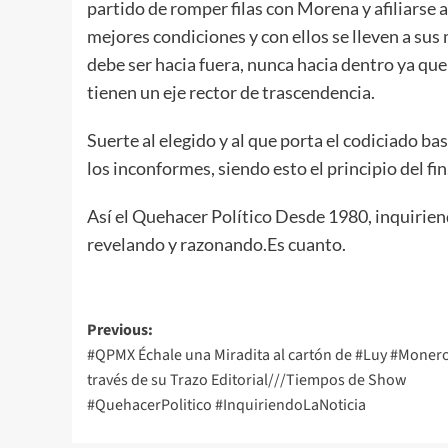
partido de romper filas con Morena y afiliarse
mejores condiciones y con ellos se lleven a sus 
debe ser hacia fuera, nunca hacia dentro ya que
tienen un eje rector de trascendencia.
Suerte al elegido y al que porta el codiciado b
los inconformes, siendo esto el principio del fin
Así el Quehacer Político Desde 1980, inquirien
revelando y razonando.Es cuanto.
Post
Previous:
#QPMX Échale una Miradita al cartón de #Luy #Monero
navigation
través de su Trazo Editorial///Tiempos de Show
#QuehacerPolitico #InquiriendoLaNoticia