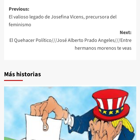
Post
Previous:
El valioso legado de Josefina Vicens, precursora del
navigation
feminismo
Next:
El Quehacer Político///José Alberto Prado Angeles///Entre
hermanos morenos te veas
Más historias