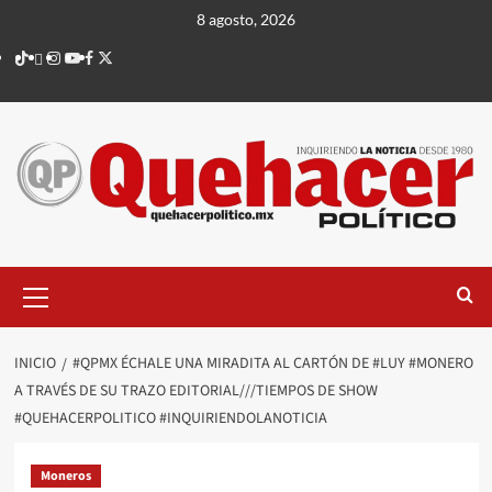
Saltar
8 agosto, 2026
al
TikTok
threads
Instagram
Youtube
Facebook
X
contenido
Menú
principal
INICIO
#QPMX ÉCHALE UNA MIRADITA AL CARTÓN DE #LUY #MONERO
A TRAVÉS DE SU TRAZO EDITORIAL///TIEMPOS DE SHOW
#QUEHACERPOLITICO #INQUIRIENDOLANOTICIA
Moneros