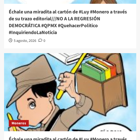
Échale una miradita al cartón de #Luy #Monero a través
de su trazo editorial///NO A LA REGRESIÓN
DEMOCRÁTICA #QPMX #QuehacerPolitico
#InquiriendoLaNoticia
5 agosto, 2026
0
Moneros
Échale una miradita al cartón de #Luy #Monero a través