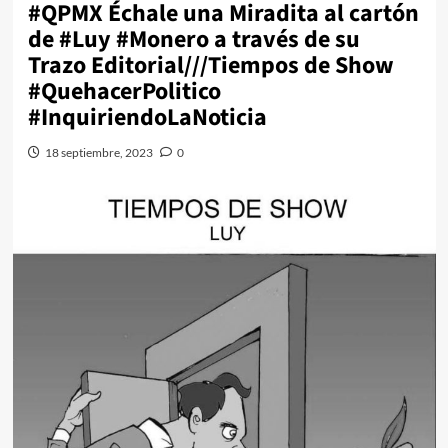
#QPMX Échale una Miradita al cartón
de #Luy #Monero a través de su
Trazo Editorial///Tiempos de Show
#QuehacerPolitico
#InquiriendoLaNoticia
18 septiembre, 2023
0