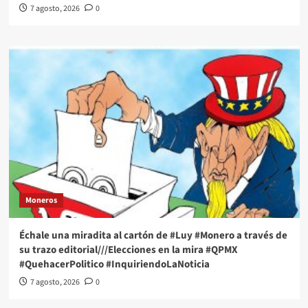
7 agosto, 2026
0
Moneros
Échale una miradita al cartón de #Luy #Monero a través de
su trazo editorial///Elecciones en la mira #QPMX
#QuehacerPolitico #InquiriendoLaNoticia
7 agosto, 2026
0