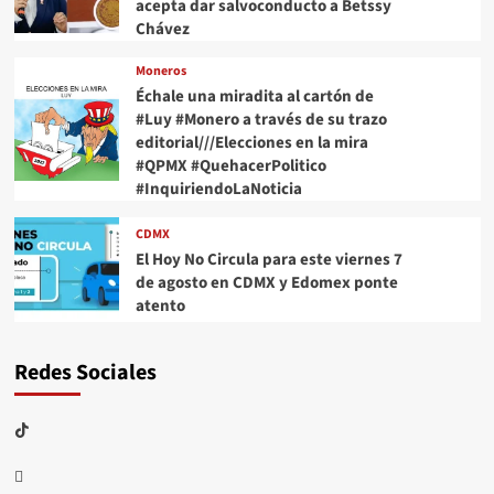
acepta dar salvoconducto a Betssy
Chávez
Moneros
Échale una miradita al cartón de
#Luy #Monero a través de su trazo
editorial///Elecciones en la mira
#QPMX #QuehacerPolitico
#InquiriendoLaNoticia
CDMX
El Hoy No Circula para este viernes 7
de agosto en CDMX y Edomex ponte
atento
Redes Sociales
TikTok
threads