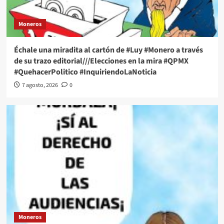
Moneros
Échale una miradita al cartón de #Luy #Monero a través
de su trazo editorial///Elecciones en la mira #QPMX
#QuehacerPolitico #InquiriendoLaNoticia
7 agosto, 2026
0
Moneros