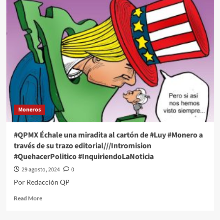
señala
que
los
estudiantes
de
Derecho
de
la
UNAM
son
engañados
Moneros
por
los
maestros,
#QPMX Échale una miradita al cartón de #Luy #Monero a
luego
través de su trazo editorial///Intromision
de
#QuehacerPolitico #InquiriendoLaNoticia
que
ayer
29 agosto, 2024
0
se
Por Redacción QP
manifestaron
en
Read
Read More
contra
more
de
about