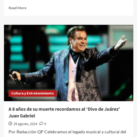
83
Read
Read More
escaños
more
en
about
el
Javier
Senado
Aguirre dio su primera
convocatoria
en
nueva
era
en
la
Selección
Mexicana
de
Futbol
Cultura y Entretenimiento
A 8 años de su muerte recordamos al ‘Divo de Juárez’
Juan Gabriel
29 agosto, 2024
0
Por Redacción QP Celebramos el legado musical y cultural del