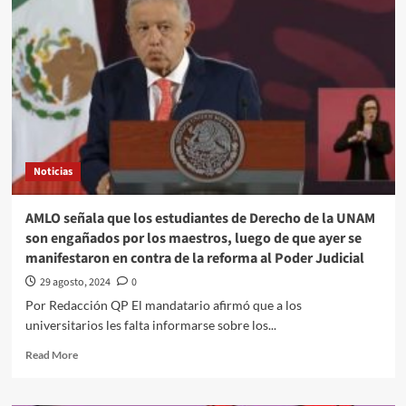
una
miradita
al
cartón
de
#Luy
#Monero
a
través
de
Noticias
su
trazo
editorial///Sobrepeso
AMLO señala que los estudiantes de Derecho de la UNAM
#QuehacerPolitico
son engañados por los maestros, luego de que ayer se
#InquiriendoLaNoticia
manifestaron en contra de la reforma al Poder Judicial
29 agosto, 2024
0
Por Redacción QP El mandatario afirmó que a los
universitarios les falta informarse sobre los...
Read
Read More
more
about
AMLO