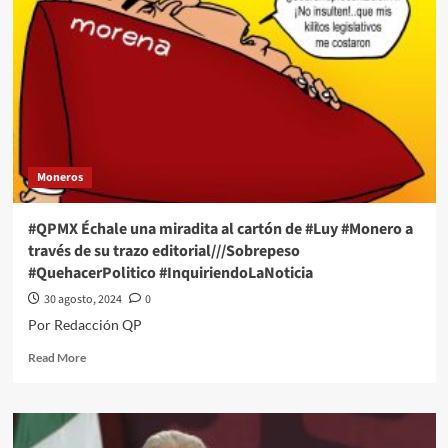
miradita
al
cartón
de
#Luy
#Monero
a
través
de
Moneros
su
trazo
editorial///Ecocida
#QPMX Échale una miradita al cartón de #Luy #Monero a
#QuehacerPolitico
través de su trazo editorial///Sobrepeso
#InquiriendoLaNoticia
#QuehacerPolitico #InquiriendoLaNoticia
30 agosto, 2024
0
Por Redacción QP
Read
Read More
more
about
#QPMX
Échale