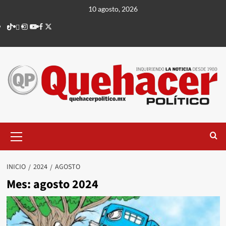
Saltar
10 agosto, 2026
al
TikTok
threads
Instagram
Youtube
Facebook
X
contenido
Menú
principal
INICIO
2024
AGOSTO
Mes:
agosto 2024