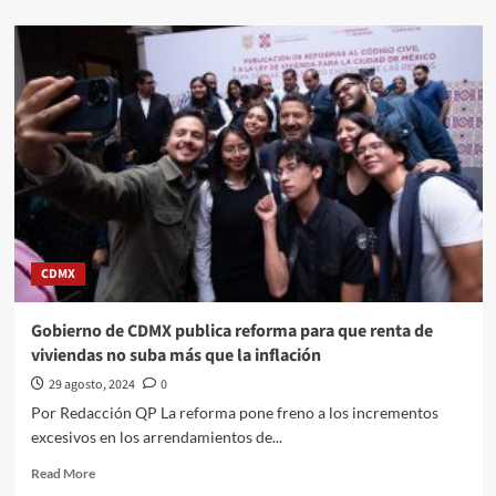
about
#QPMX
Échale
una
miradita
al
cartón
de
#Luy
#Monero
a
través
de
CDMX
su
trazo
editorial///El
Gobierno de CDMX publica reforma para que renta de
paro
viviendas no suba más que la inflación
y
la
29 agosto, 2024
0
lengua
Por Redacción QP La reforma pone freno a los incrementos
#QuehacerPolitico
excesivos en los arrendamientos de...
#InquiriendoLaNoticia
Read
Read More
more