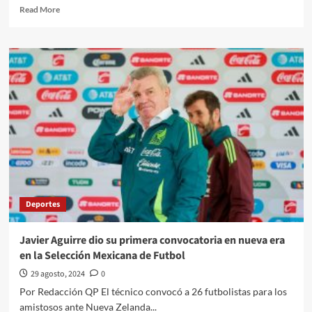
Read
Read More
more
about
El
Tribunal
Electoral
confirma
la
aplanadora
de
Morena
y
aliados
Se
avalan
Deportes
los
364
diputados
Javier Aguirre dio su primera convocatoria en nueva era
de
en la Selección Mexicana de Futbol
Morena
y
29 agosto, 2024
0
aliados,
Por Redacción QP El técnico convocó a 26 futbolistas para los
y
amistosos ante Nueva Zelanda...
los