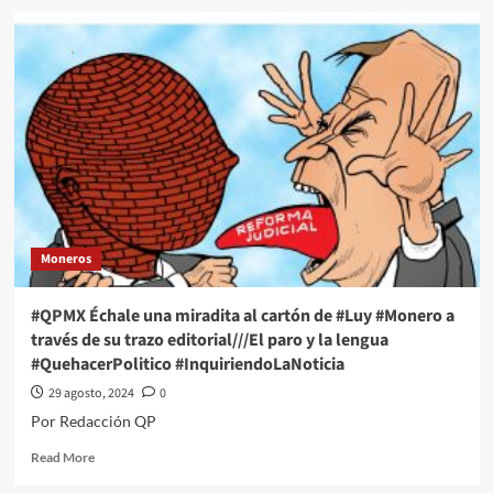
la
#QPMX
reforma
Échale
al
una
Poder
miradita
Judicial
al
cartón
de
#Luy
#Monero
a
través
de
Moneros
su
trazo
editorial///Intromision
#QPMX Échale una miradita al cartón de #Luy #Monero a
#QuehacerPolitico
través de su trazo editorial///El paro y la lengua
#InquiriendoLaNoticia
#QuehacerPolitico #InquiriendoLaNoticia
29 agosto, 2024
0
Por Redacción QP
Read
Read More
more