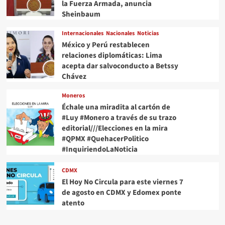
el
la Fuerza Armada, anuncia
Valle
Sheinbaum
de
México
Internacionales
Nacionales
Noticias
México y Perú restablecen
relaciones diplomáticas: Lima
acepta dar salvoconducto a Betssy
Chávez
Moneros
Échale una miradita al cartón de
#Luy #Monero a través de su trazo
editorial///Elecciones en la mira
#QPMX #QuehacerPolitico
#InquiriendoLaNoticia
CDMX
El Hoy No Circula para este viernes 7
de agosto en CDMX y Edomex ponte
atento