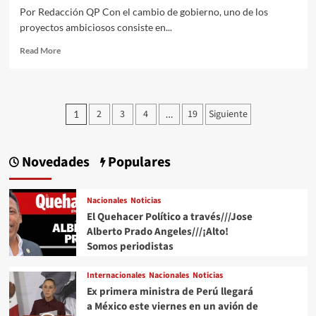
Por Redacción QP Con el cambio de gobierno, uno de los
proyectos ambiciosos consiste en...
Read
Read More
more
about
Clara
Brugada
Paginación
2
3
4
19
Siguiente
1
…
, ampliará
de
las
redes
entradas
del
Novedades
Populares
Metro
y
Metrobús
Nacionales
Noticias
para
El Quehacer Político a través///Jose
conectar
Alberto Prado Angeles///¡Alto!
ambas
Somos periodistas
entidades, y
unificar
Internacionales
Nacionales
Noticias
el
transporte
Ex primera ministra de Perú llegará
en
a México este viernes en un avión de