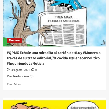
Moneros
#QPMX Echale una miradita al cartón de #Luy #Monero a
través de su trazo editorial///Ecocida #QuehacerPolitico
#InquiriendoLaNoticia
30 agosto, 2024
0
Por Redacción QP
Read
Read More
more
about
#QPMX
Echale
una