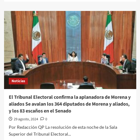
about
Gobierno
de
CDMX
publica
reforma
para
que
renta
de
viviendas
no
suba
Noticias
más
que
la
El Tribunal Electoral confirma la aplanadora de Morena y
inflación
aliados Se avalan los 364 diputados de Morena y aliados,
y los 83 escaños en el Senado
29 agosto, 2024
0
Por Redacción QP La resolución de esta noche de la Sala
Superior del Tribunal Electoral...