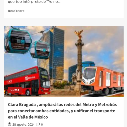
querido intérprete de “Yo no...
Read
Read More
more
about
A
8
años
de
su
muerte
recordamos
al
‘Divo
de
Juárez’
Juan
CDMX
Gabriel
Clara Brugada , ampliará las redes del Metro y Metrobús
para conectar ambas entidades, y unificar el transporte
en el Valle de México
28 agosto, 2024
0