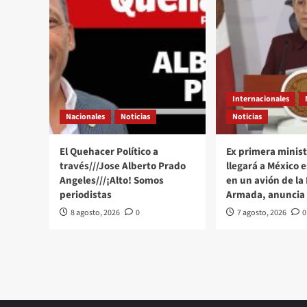
Internacionales
Nacionales
Noticias
Noticias
El Quehacer Político a
Ex primera minist
través///Jose Alberto Prado
llegará a México 
Angeles///¡Alto! Somos
en un avión de la
periodistas
Armada, anuncia
8 agosto, 2026
0
7 agosto, 2026
0