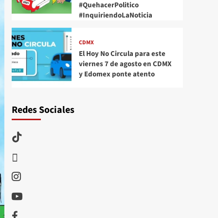
#QuehacerPolitico
#InquiriendoLaNoticia
CDMX
El Hoy No Circula para este
viernes 7 de agosto en CDMX
y Edomex ponte atento
Redes Sociales
TikTok
threads
Instagram
Youtube
Facebook