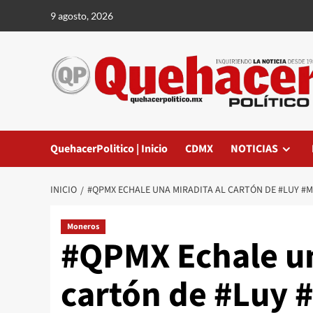
Saltar
9 agosto, 2026
al
contenido
QuehacerPolitico | Inicio
CDMX
NOTICIAS
INICIO
#QPMX ECHALE UNA MIRADITA AL CARTÓN DE #LUY #
Moneros
#QPMX Echale un
cartón de #Luy 