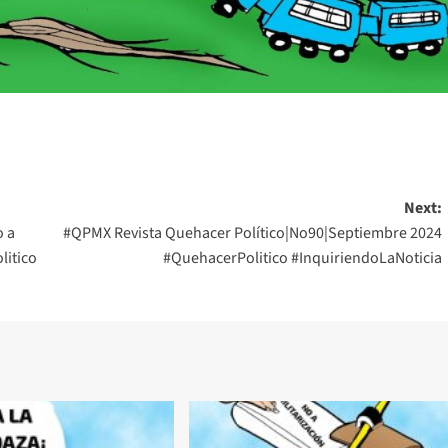
Next:
o a
#QPMX Revista Quehacer Político|No90|Septiembre 2024
litico
#QuehacerPolitico #InquiriendoLaNoticia