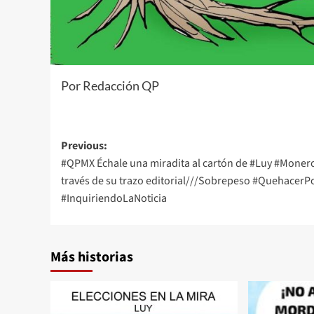
Por Redacción QP
Post
Previous:
#QPMX Échale una miradita al cartón de #Luy #Moner
navigation
través de su trazo editorial///Sobrepeso #QuehacerPo
#InquiriendoLaNoticia
Más historias