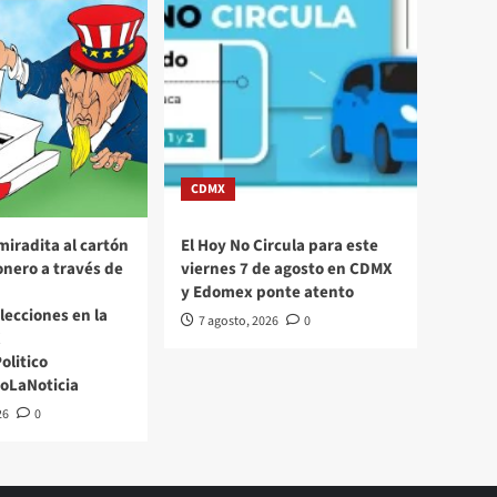
CDMX
miradita al cartón
El Hoy No Circula para este
nero a través de
viernes 7 de agosto en CDMX
y Edomex ponte atento
Elecciones en la
7 agosto, 2026
0
X
litico
oLaNoticia
26
0