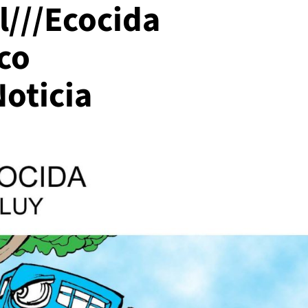
l///Ecocida
co
oticia