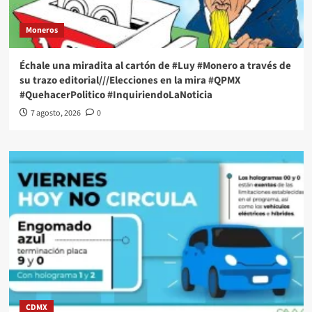
Moneros
Échale una miradita al cartón de #Luy #Monero a través de
su trazo editorial///Elecciones en la mira #QPMX
#QuehacerPolitico #InquiriendoLaNoticia
7 agosto, 2026
0
CDMX