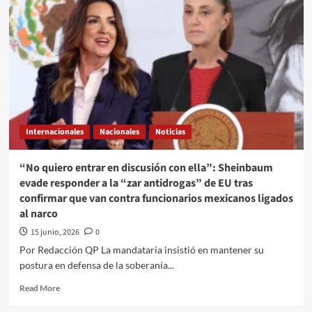
Político
a
través///Jose
Alberto
Prado
Angeles///Los
tropiezos
de
Trump
Internacionales
Nacionales
Noticias
“No quiero entrar en discusión con ella”: Sheinbaum
evade responder a la “zar antidrogas” de EU tras
confirmar que van contra funcionarios mexicanos ligados
al narco
15 junio, 2026
0
Por Redacción QP La mandataria insistió en mantener su
postura en defensa de la soberanía...
Read
Read More
more