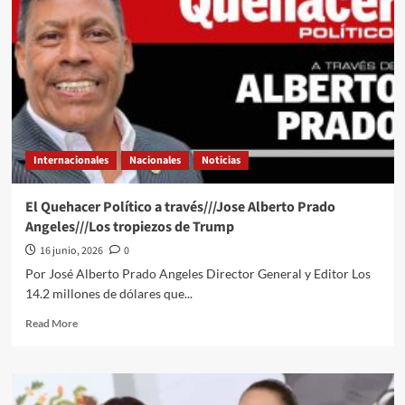
a
través///Jose
Alberto
Prado
Angeles///Claudia
está
muy
asustada
Internacionales
Nacionales
Noticias
El Quehacer Político a través///Jose Alberto Prado
Angeles///Los tropiezos de Trump
16 junio, 2026
0
Por José Alberto Prado Angeles Director General y Editor Los
14.2 millones de dólares que...
Read
Read More
more
about
El
Quehacer