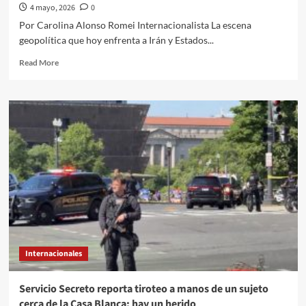
4 mayo, 2026
0
Por Carolina Alonso Romei Internacionalista La escena
geopolítica que hoy enfrenta a Irán y Estados...
Read
Read More
more
about
El
Quehacer
Político
Internacional
a
través
de
la
opinión///Carolina
Alonso
Romei///Paz
a
Internacionales
través
de
la
Servicio Secreto reporta tiroteo a manos de un sujeto
fuerza:
cerca de la Casa Blanca; hay un herido