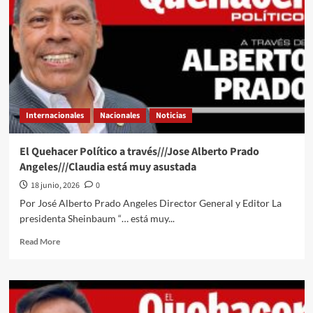
Internacionales
Nacionales
Noticias
El Quehacer Político a través///Jose Alberto Prado
Angeles///Claudia está muy asustada
18 junio, 2026
0
Por José Alberto Prado Angeles Director General y Editor La
presidenta Sheinbaum “… está muy...
Read
Read More
more
about
El
Quehacer
Político