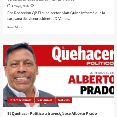
El
rediseño
4 mayo, 2026
0
del
Por Redacción QP El subdirector Matt Quinn informó que la
orden
caravana del vicepresidente JD Vance...
global
bajo
Read
Read More
el
more
sello
about
de
Servicio
Estados
Secreto
Unidos
reporta
tiroteo
a
manos
de
un
sujeto
cerca
de
la
Internacionales
Nacionales
Noticias
Casa
Blanca;
hay
El Quehacer Político a través///Jose Alberto Prado
un