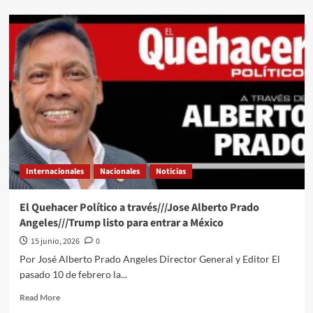
about
“No
quiero
entrar
en
discusión
con
ella”:
Sheinbaum
evade
responder
a
la
Internacionales
Nacionales
Noticias
“zar
antidrogas”
de
El Quehacer Político a través///Jose Alberto Prado
EU
Angeles///Trump listo para entrar a México
tras
confirmar
15 junio, 2026
0
que
Por José Alberto Prado Angeles Director General y Editor El
van
pasado 10 de febrero la...
contra
funcionarios
Read
Read More
mexicanos
more