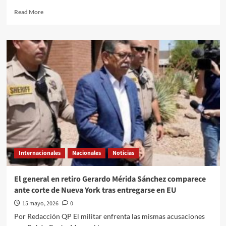
Read
Read More
more
about
Enrique
Díaz
Vega,
ex
secretario
de
Finanzas
de
Sinaloa,
se
entrega
a
Internacionales
Nacionales
Noticias
EU
tras
señalamientos
El general en retiro Gerardo Mérida Sánchez comparece
de
ante corte de Nueva York tras entregarse en EU
nexos
con
15 mayo, 2026
0
Los
Por Redacción QP El militar enfrenta las mismas acusaciones
Chapitos