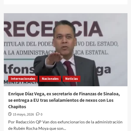
more
about
Sheinbaum
se
reúne
con
el
secretario
de
Seguridad
de
EU;
reforzarán
coordinación
Internacionales
Nacionales
Noticias
bilateral
Enrique Díaz Vega, ex secretario de Finanzas de Sinaloa,
se entrega a EU tras señalamientos de nexos con Los
Chapitos
15 mayo, 2026
0
Por Redacción QP Van dos exfuncionarios de la administración
de Rubén Rocha Moya que son...