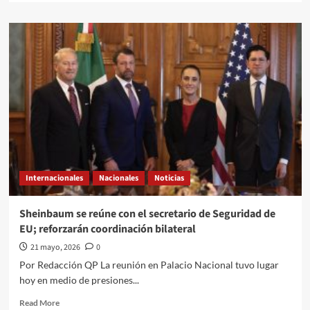
ligados
about
al
El
narco
Quehacer
Político
a
través///Jose
Alberto
Prado
Angeles///Trump
listo
para
entrar
a
Internacionales
Nacionales
Noticias
México
Sheinbaum se reúne con el secretario de Seguridad de
EU; reforzarán coordinación bilateral
21 mayo, 2026
0
Por Redacción QP La reunión en Palacio Nacional tuvo lugar
hoy en medio de presiones...
Read
Read More