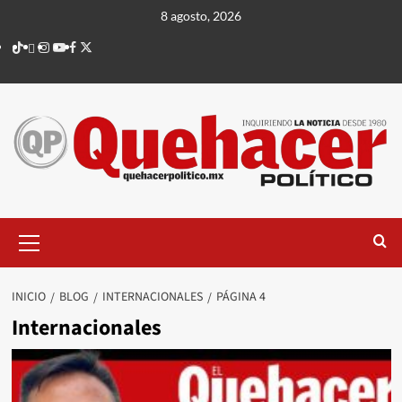
Saltar
8 agosto, 2026
al
TikTok
threads
Instagram
Youtube
Facebook
X
contenido
Menú
principal
INICIO
BLOG
INTERNACIONALES
PÁGINA 4
Internacionales