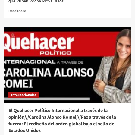
que Rubén Rocha Moya, si los...
Read
Read More
more
about
El
general
en
retiro
Gerardo
Mérida
Sánchez
comparece
ante
corte
de
Nueva
Internacionales
York
tras
entregarse
El Quehacer Político Internacional a través de la
en
opinión///Carolina Alonso Romei///Paz a través de la
EU
fuerza: El rediseño del orden global bajo el sello de
Estados Unidos