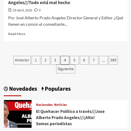
Angeles///Todo está mal hecho
herido
29 abril, 2026
0
Por José Alberto Prado Angeles Director General y Editor ¿Qué
tienen en común el comediante...
Read
Read More
more
about
El
Quehacer
Paginación
Anterior
1
2
3
5
6
7
389
4
…
Político
de
a
Siguiente
través///Jose
entradas
Alberto
Prado
Novedades
Populares
Angeles///Todo
está
mal
Nacionales
Noticias
hecho
El Quehacer Político a través///Jose
Alberto Prado Angeles///¡Alto!
Somos periodistas