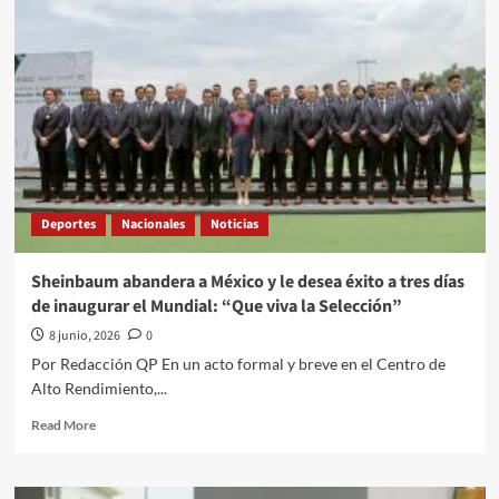
Político
a
través///Jose
Alberto
Prado
Angeles///Ayotzinapa
una
bomba
de
tiempo
Deportes
Nacionales
Noticias
cuidado!!!
Sheinbaum abandera a México y le desea éxito a tres días
de inaugurar el Mundial: “Que viva la Selección”
8 junio, 2026
0
Por Redacción QP En un acto formal y breve en el Centro de
Alto Rendimiento,...
Read
Read More
more
about
Sheinbaum