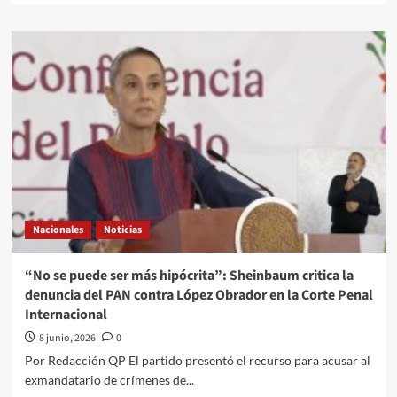
about
“Hay
mucha
crítica
no
legítima”:
Sheinbaum
defiende
a
Brugada
frente
a
las
Nacionales
Noticias
afectaciones
en
la
“No se puede ser más hipócrita”: Sheinbaum critica la
CDMX
denuncia del PAN contra López Obrador en la Corte Penal
por
Internacional
obras
y
8 junio, 2026
0
cierres
Por Redacción QP El partido presentó el recurso para acusar al
rumbo
exmandatario de crímenes de...
al