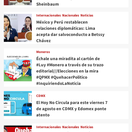
viaje
Sheinbaum
a
la
Internacionales
Nacionales
Noticias
inauguración
México y Perú restablecen
del
relaciones diplomáticas: Lima
Mundial
acepta dar salvoconducto a Betssy
Chávez
Moneros
Échale una miradita al cartón de
#Luy #Monero a través de su trazo
editorial///Elecciones en la mira
#QPMX #QuehacerPolitico
#InquiriendoLaNoticia
CDMX
El Hoy No Circula para este viernes 7
de agosto en CDMX y Edomex ponte
atento
Internacionales
Nacionales
Noticias