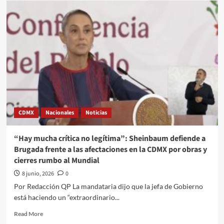
respuesta
de
Sheinbaum
tras
el
triunfo
del
PRI
en
Coahuila
CDMX
Nacionales
Noticias
“Hay mucha crítica no legítima”: Sheinbaum defiende a
Brugada frente a las afectaciones en la CDMX por obras y
cierres rumbo al Mundial
8 junio, 2026
0
Por Redacción QP La mandataria dijo que la jefa de Gobierno
está haciendo un “extraordinario...
Read
Read More
more