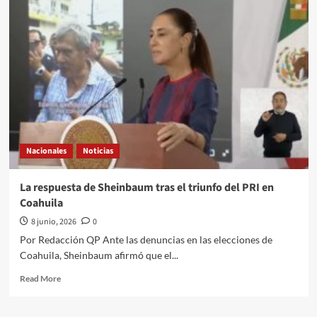
abandera
a
México
y
le
desea
éxito
a
tres
días
de
Nacionales
Noticias
inaugurar
el
Mundial:
La respuesta de Sheinbaum tras el triunfo del PRI en
“Que
Coahuila
viva
la
8 junio, 2026
0
Selección”
Por Redacción QP Ante las denuncias en las elecciones de
Coahuila, Sheinbaum afirmó que el...
Read
Read More
more
about
La