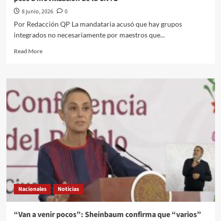
crueldad
8 junio, 2026
0
contra
Por Redacción QP La mandataria acusó que hay grupos
los
integrados no necesariamente por maestros que...
pueblos
originarios
Read
Read More
de
more
los
about
que
“No
tanto
vamos
hablan
a
caer
en
provocaciones”:
Sheinbaum
garantiza “tranquilidad”
en
la
inauguración
del
Nacionales
Noticias
Mundial
pese
a
“Van a venir pocos”: Sheinbaum confirma que “varios”
movilización