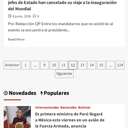
jefes de Estado han cancelado su viaje a la inauguración
de
del Mundial
la
CNTE
8 junio, 2026
0
Por Redacción QP Entre los mandatarios que no asistirán al
evento se encuentra el presidente...
Read
Read More
more
about
“Van
a
Paginación
Anterior
1
9
10
11
13
14
15
124
…
12
…
venir
de
pocos”:
Siguiente
Sheinbaum
entradas
confirma
que
Novedades
Populares
“varios”
jefes
de
Internacionales
Nacionales
Noticias
Estado
Ex primera ministra de Perú llegará
han
a México este viernes en un avión de
cancelado
su
la Fuerza Armada, anuncia