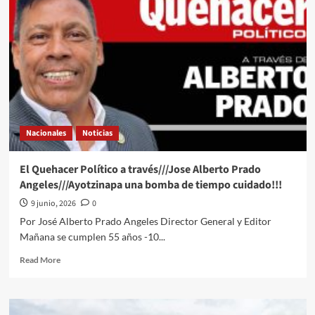
Político
a
través///Jose
Alberto
Prado
Angeles///Un
Mundial
en
Marcha
Nacionales
Noticias
El Quehacer Político a través///Jose Alberto Prado
Angeles///Ayotzinapa una bomba de tiempo cuidado!!!
9 junio, 2026
0
Por José Alberto Prado Angeles Director General y Editor
Mañana se cumplen 55 años -10...
Read
Read More
more
about
El
Quehacer