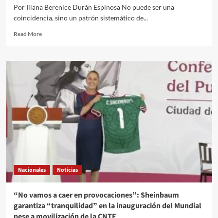
Por Iliana Berenice Durán Espinosa No puede ser una
coincidencia, sino un patrón sistemático de...
Read
Read More
more
about
El
Quehacer
Político
a
través
de
la
opinión
de
Iliana
Berenice
Durán
Nacionales
Noticias
Espinosa
y
su
“No vamos a caer en provocaciones”: Sheinbaum
visión///La
garantiza “tranquilidad” en la inauguración del Mundial
agresión
pese a movilización de la CNTE
y