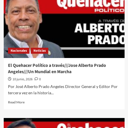
a
través///Jose
Alberto
Prado
Angeles///Soñar
no
cuesta
nada
Nacionales
Noticias
El Quehacer Político a través///Jose Alberto Prado
Angeles///Un Mundial en Marcha
10 junio, 2026
0
Por José Alberto Prado Angeles Director General y Editor Por
tercera vez en la historia...
Read
Read More
more
about
El
Quehacer