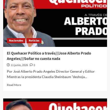
Nacionales
Noticias
El Quehacer Político a través///Jose Alberto Prado
Angeles///Soñar no cuesta nada
11 junio, 2026
0
Por José Alberto Prado Angeles Director General y Editor
Mientras la presidenta Claudia Sheinbaum “deshoja...
Read
Read More
more
about
El
Quehacer
Político