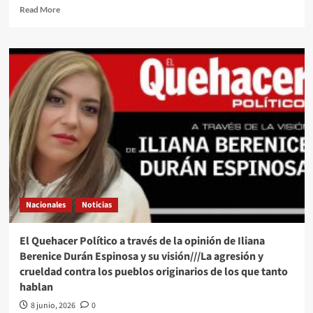
Mundial
Read
Read More
more
about
“No
se
puede
ser
más
hipócrita”:
Sheinbaum
critica
la
denuncia
del
PAN
Nacionales
Noticias
contra
López
Obrador
El Quehacer Político a través de la opinión de Iliana
en
Berenice Durán Espinosa y su visión///La agresión y
la
crueldad contra los pueblos originarios de los que tanto
Corte
hablan
Penal
Internacional
8 junio, 2026
0