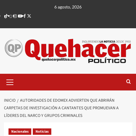
Saltar
6 agosto, 2026
al
TikTok
threads
Instagram
Youtube
Facebook
X
contenido
Menú
principal
INICIO
AUTORIDADES DE EDOMEX ADVIERTEN QUE ABRIRÁN
CARPETAS DE INVESTIGACIÓN A CANTANTES QUE PROMUEVAN A
LÍDERES DEL NARCO Y GRUPOS CRIMINALES
Nacionales
Noticias