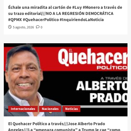
Échale una miradita al cartón de #Luy #Monero a través de
su trazo editorial///NO A LA REGRESIÓN DEMOCRÁTICA
#QPMX #QuehacerPolitico #InquiriendoLaNoticia
5 agosto, 2026
0
Internacionales
Nacionales
Noticias
El Quehacer Político a través///Jose Alberto Prado
Angeles///La “amenaza comunista” a Trump le cae “como