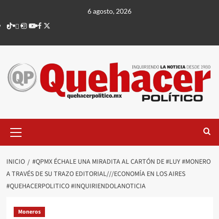
Saltar
6 agosto, 2026
al
TikTok
threads
Instagram
Youtube
Facebook
X
contenido
Menú
principal
INICIO
#QPMX ÉCHALE UNA MIRADITA AL CARTÓN DE #LUY #MONERO
A TRAVÉS DE SU TRAZO EDITORIAL///ECONOMÍA EN LOS AIRES
#QUEHACERPOLITICO #INQUIRIENDOLANOTICIA
Moneros