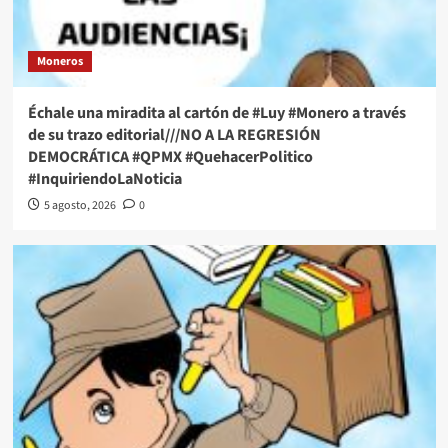
Moneros
Échale una miradita al cartón de #Luy #Monero a través
de su trazo editorial///NO A LA REGRESIÓN
DEMOCRÁTICA #QPMX #QuehacerPolitico
#InquiriendoLaNoticia
5 agosto, 2026
0