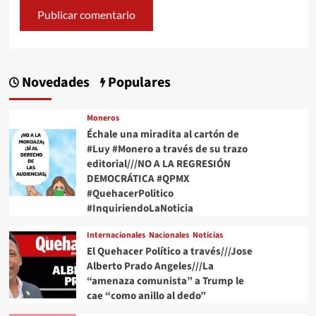
Novedades
Populares
Moneros
Échale una miradita al cartón de
#Luy #Monero a través de su trazo
editorial///NO A LA REGRESIÓN
DEMOCRÁTICA #QPMX
#QuehacerPolitico
#InquiriendoLaNoticia
Internacionales
Nacionales
Noticias
El Quehacer Político a través///Jose
Alberto Prado Angeles///La
“amenaza comunista” a Trump le
cae “como anillo al dedo”