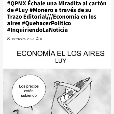
#QPMX Échale una Miradita al cartón
de #Luy #Monero a través de su
Trazo Editorial///Economía en los
aires #QuehacerPolitico
#InquiriendoLaNoticia
15 febrero, 2023
0