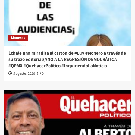
Moneros
Échale una miradita al cartón de #Luy #Monero a través de
su trazo editorial///NO A LA REGRESIÓN DEMOCRÁTICA
#QPMX #QuehacerPolitico #InquiriendoLaNoticia
5 agosto, 2026
0