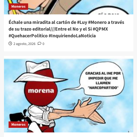
Moneros
Échale una miradita al cartón de #Luy #Monero a través
de su trazo editorial///Entre el No y el Si #QPMX
#QuehacerPolitico #InquiriendoLaNoticia
2 agosto, 2026
0
Moneros