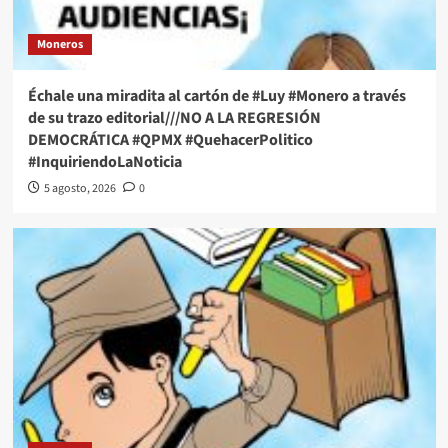
Moneros
Échale una miradita al cartón de #Luy #Monero a través
de su trazo editorial///NO A LA REGRESIÓN
DEMOCRÁTICA #QPMX #QuehacerPolitico
#InquiriendoLaNoticia
5 agosto, 2026
0