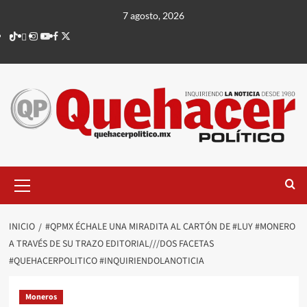
Saltar
7 agosto, 2026
al
TikTok
threads
Instagram
Youtube
Facebook
X
contenido
Menú
principal
INICIO
#QPMX ÉCHALE UNA MIRADITA AL CARTÓN DE #LUY #MONERO
A TRAVÉS DE SU TRAZO EDITORIAL///DOS FACETAS
#QUEHACERPOLITICO #INQUIRIENDOLANOTICIA
Moneros