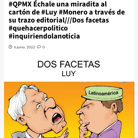
#QPMX Échale una miradita al
cartón de #Luy #Monero a través de
su trazo editorial///Dos facetas
#quehacerpolitico
#inquiriendolanoticia
6 junio, 2022
0