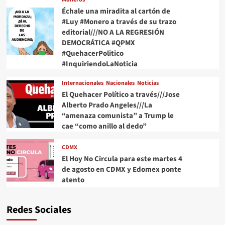
Échale una miradita al cartón de
#Luy #Monero a través de su trazo
editorial///NO A LA REGRESIÓN
DEMOCRÁTICA #QPMX
#QuehacerPolitico
#InquiriendoLaNoticia
Internacionales
Nacionales
Noticias
El Quehacer Político a través///Jose
Alberto Prado Angeles///La
“amenaza comunista” a Trump le
cae “como anillo al dedo”
CDMX
El Hoy No Circula para este martes 4
de agosto en CDMX y Edomex ponte
atento
Redes Sociales