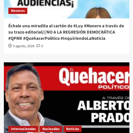
Moneros
Échale una miradita al cartón de #Luy #Monero a través de
su trazo editorial///NO A LA REGRESIÓN DEMOCRÁTICA
#QPMX #QuehacerPolitico #InquiriendoLaNoticia
5 agosto, 2026
0
Internacionales
Nacionales
Noticias