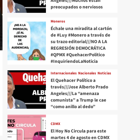
Angeles///Muchos están
preocupados o nerviosos
Moneros
Échale una miradita al cartón
de #Luy #Monero a través de
su trazo editorial///NO A LA
REGRESIÓN DEMOCRÁTICA
#QPMX #QuehacerPolitico
#InquiriendoLaNoticia
Internacionales
Nacionales
Noticias
El Quehacer Político a
través///Jose Alberto Prado
Angeles///La “amenaza
comunista” a Trump le cae
“como anillo al dedo”
CDMX
El Hoy No Circula para este
martes 4 de agosto en CDMX