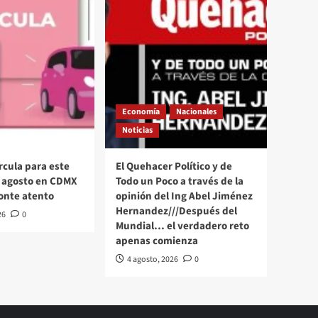
Economía
Nacionales
Noticias
rcula para este
El Quehacer Político y de
 agosto en CDMX
Todo un Poco a través de la
onte atento
opinión del Ing Abel Jiménez
Hernandez///Después del
26
0
Mundial… el verdadero reto
apenas comienza
4 agosto, 2026
0