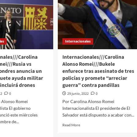
les
Internacionales
nales///Carolina
Internacionales///Carolina
mei///Rusia vs
Alonso Romei///Bukele
Londres anuncia un
enfurece tras asesinato de tres
uete ayuda militar
policías y promete “arreciar
 incluirá drones
guerra” contra pandillas
22
0
29 junio, 2022
0
a Alonso Romei
Por Carolina Alonso Romei
lista El gobierno
Internacionalista El presidente de El
unció este miércoles
Salvador está dispuesto a acabar con...
umbre de...
Read
Read More
more
d
about
e