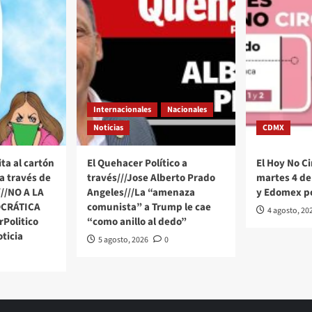
Internacionales
Nacionales
Noticias
CDMX
ta al cartón
El Quehacer Político a
El Hoy No Ci
a través de
través///Jose Alberto Prado
martes 4 de
///NO A LA
Angeles///La “amenaza
y Edomex p
CRÁTICA
comunista” a Trump le cae
4 agosto, 20
Politico
“como anillo al dedo”
ticia
5 agosto, 2026
0