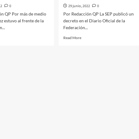
22
0
29 junio, 2022
0
ón QP Por más de medio
Por Redacción QP La SEP publicó un
z estuvo al frente de la
decreto en el Diario Oficial de la
...
Federación...
d
Read
Read More
e
more
ut
about
mbran
Mínimo
6
ar
nadie
ez
reprobara
secretario
en
educación
ernación
básica:
SEP