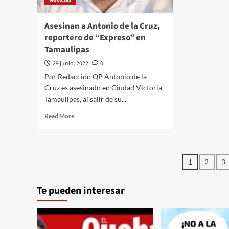
‘tu
no
has
Asesinan a Antonio de la Cruz,
logrado
reportero de “Expreso” en
nada’
Tamaulipas
29 junio, 2022
0
Por Redacción QP Antonio de la
Cruz es asesinado en Ciudad Victoria,
Tamaulipas, al salir de su...
Read
Read More
more
about
Asesinan
a
Pagina
2
3
1
Antonio
de
de
la
Te pueden interesar
entrad
Cruz,
reportero
de
“Expreso”