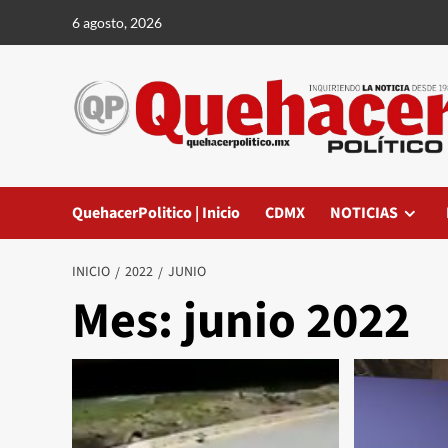
Saltar
6 agosto, 2026
al
contenido
QuehacerPolitico | Inicio
CDMX
NOTICIAS
INICIO
2022
JUNIO
Mes:
junio 2022