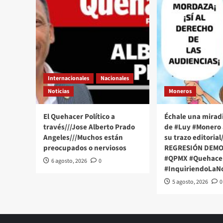
en
Tamaulipas
Internacionales
Nacionales
Noticias
Moneros
El Quehacer Político a
Échale una miradi
través///Jose Alberto Prado
de #Luy #Monero 
Angeles///Muchos están
su trazo editorial
preocupados o nerviosos
REGRESIÓN DEMO
#QPMX #Quehacer
6 agosto, 2026
0
#InquiriendoLaNo
5 agosto, 2026
0