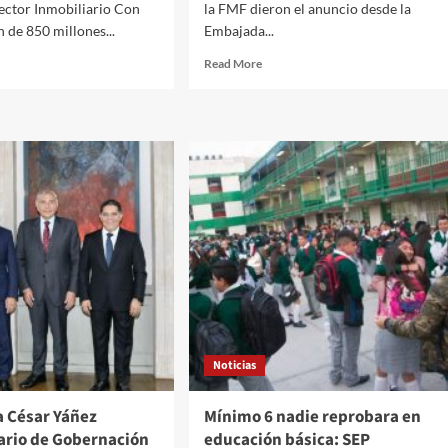
Sector Inmobiliario Con
la FMF dieron el anuncio desde la
n de 850 millones...
Embajada...
d
Read
Read More
e
more
ut
about
N
Liga
po
MX
obiliario
y
oca
la
FMF
mera
anuncian
dra
la
firma
de
za
un
ticomercial
convenio
retaro
con
Serie
Noticias
A
del
futbol
 César Yáñez
Mínimo 6 nadie reprobara en
de
ario de Gobernación
educación básica: SEP
Italia