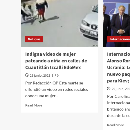
Noticias
Internaciona
Indigna video de mujer
Internacio
pateando a niña en calles de
Alonso Ro
Cuautitlán Izcalli EdoMex
Ucrania: 
nuevo paq
29 junio, 2022
0
para Kiev;
Por Redacción QP Este marte se
29 junio, 20
difundió un video en redes sociales
donde una mujer...
Por Carolin
Internaciona
Read
Read More
británico an
more
durante la c
about
Indigna
Rea
Read More
video
mor