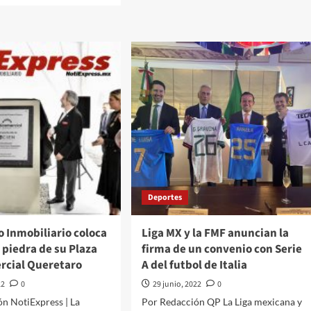
Internacionales///Carolina
ut
Alonso
ernacionales///Carolina
Romei///Bukele
nso
enfurece
ei///Rusia
tras
asesinato
ania:
de
dres
tres
ncia
policías
y
vo
promete
uete
“arreciar
da
guerra”
tar
contra
a
pandillas
;
Deportes
uirá
nes
 Inmobiliario coloca
Liga MX y la FMF anuncian la
 piedra de su Plaza
firma de un convenio con Serie
rcial Queretaro
A del futbol de Italia
22
0
29 junio, 2022
0
n NotiExpress | La
Por Redacción QP La Liga mexicana y