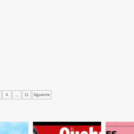
ción
4
21
Siguiente
…
as