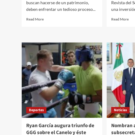
buscan hacerse de un patrimonio,
Revista del 
deben enfrentar un tedioso proceso...
una inversió
Read
Rea
Read More
Read More
more
mor
about
abo
¿Los
CIE
principales
Gru
puntos
Inm
que
col
debes
la
checar
pri
para
pie
adquirir
de
tu
su
primer
Pla
inmueble?
Mul
Que
Deportes
Noticias
Ryan García augura triunfo de
Nombran a
GGG sobre el Canelo y éste
subsecret