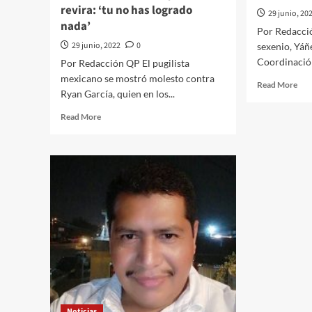
revira: ‘tu no has logrado
29 junio, 20
nada’
Por Redacci
29 junio, 2022
0
sexenio, Yáñe
Coordinación
Por Redacción QP El pugilista
mexicano se mostró molesto contra
Rea
Read More
Ryan García, quien en los...
mor
abo
Read
Read More
No
more
a
about
Cés
Ryan
Yáñ
García
sub
augura
de
triunfo
Gob
de
GGG
sobre
el
Canelo
y
éste
revira:
Noticias