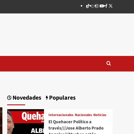
TikTok
threads
Instagram
Youtube
Facebook
X
Novedades
Populares
Internacionales
Nacionales
Noticias
El Quehacer Político a
través///Jose Alberto Prado