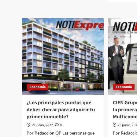
de
abo
mujer
Int
pateando
Alo
a
Rom
niña
vs
en
Ucr
calles
Lon
de
anu
Cuautitlán
un
Izcalli EdoMex
nue
paq
ayu
mili
par
Economía
Economía
Kiev
incl
dro
¿Los principales puntos que
CIEN Grupo
debes checar para adquirir tu
la primera
primer inmueble?
Multicome
29 junio, 2022
0
29 junio, 20
Por Redacción QP Las personas que
Por Redacció