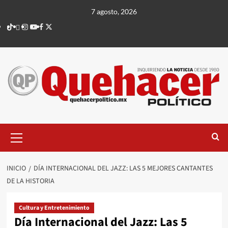
Saltar
7 agosto, 2026
al
TikTok
threads
Instagram
Youtube
Facebook
X
contenido
Menú
principal
INICIO
DÍA INTERNACIONAL DEL JAZZ: LAS 5 MEJORES CANTANTES
DE LA HISTORIA
Cultura y Entretenimiento
Día Internacional del Jazz: Las 5