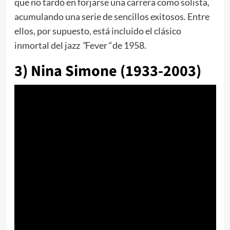
que no tardó en forjarse una carrera como solista,
acumulando una serie de sencillos exitosos. Entre
ellos, por supuesto, está incluido el clásico
inmortal del jazz
“
Fever
“
de 1958.
3) Nina Simone (1933-2003)