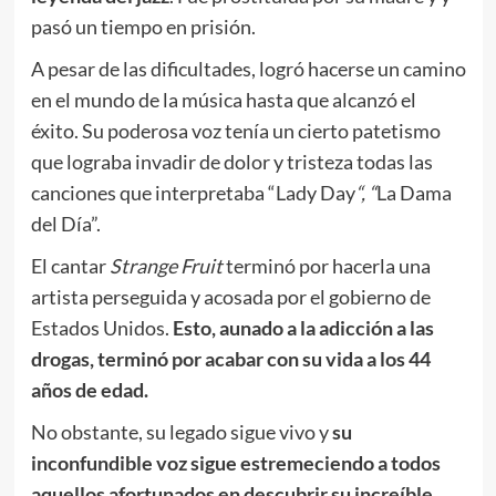
pasó un tiempo en prisión.
A pesar de las dificultades, logró hacerse un camino
en el mundo de la música hasta que alcanzó el
éxito. Su poderosa voz tenía un cierto patetismo
que lograba invadir de dolor y tristeza todas las
canciones que interpretaba “Lady Day
“, “
La Dama
del Día”.
El cantar
Strange Fruit
terminó por hacerla una
artista perseguida y acosada por el gobierno de
Estados Unidos.
Esto, aunado a la adicción a las
drogas, terminó por acabar con su vida a los 44
años de edad.
No obstante, su legado sigue vivo y
su
inconfundible voz sigue estremeciendo a todos
aquellos afortunados en descubrir su increíble