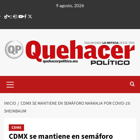
Saltar
9 agosto, 2026
al
TikTok
threads
Instagram
Youtube
Facebook
X
contenido
Menú
principal
INICIO
CDMX SE MANTIENE EN SEMÁFORO NARANJA POR COVID-19:
SHEINBAUM
CDMX
CDMX se mantiene en semáforo