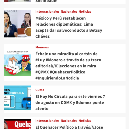
Sheinbaum
Internacionales
Nacionales
Noticias
México y Perú restablecen
relaciones diplomáticas: Lima
acepta dar salvoconducto a Betssy
Chávez
Moneros
Échale una miradita al cartón de
#Luy #Monero a través de su trazo
editorial///Elecciones en la mira
#QPMX #QuehacerPolitico
#InquiriendoLaNoticia
CDMX
El Hoy No Circula para este viernes 7
de agosto en CDMX y Edomex ponte
atento
Internacionales
Nacionales
Noticias
El Quehacer Político a través///Jose