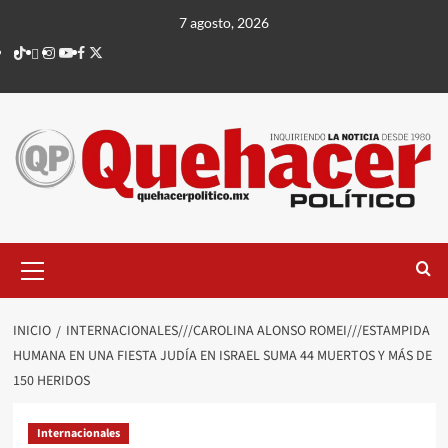
Saltar
7 agosto, 2026
al
TikTok
threads
Instagram
Youtube
Facebook
X
contenido
Menú
principal
INICIO
INTERNACIONALES///CAROLINA ALONSO ROMEI///ESTAMPIDA
HUMANA EN UNA FIESTA JUDÍA EN ISRAEL SUMA 44 MUERTOS Y MÁS DE
150 HERIDOS
Internacionales