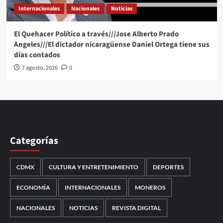
Internacionales
Nacionales
Noticias
El Quehacer Político a través///Jose Alberto Prado
Angeles///El dictador nicaragüense Daniel Ortega tiene sus
días contados
7 agosto, 2026
0
Categorías
CDMX
CULTURA Y ENTRETENIMIENTO
DEPORTES
ECONOMÍA
INTERNACIONALES
MONEROS
NACIONALES
NOTICIAS
REVISTA DIGITAL