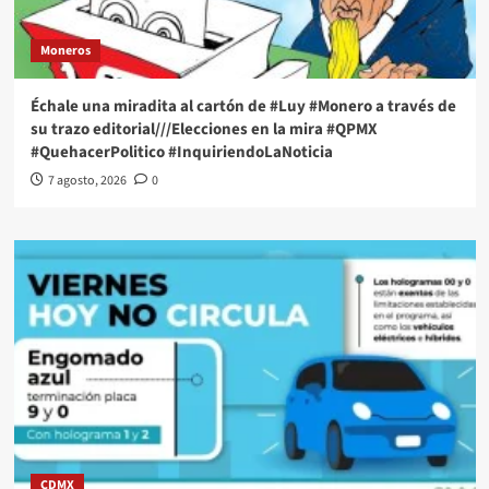
Moneros
Échale una miradita al cartón de #Luy #Monero a través de
su trazo editorial///Elecciones en la mira #QPMX
#QuehacerPolitico #InquiriendoLaNoticia
7 agosto, 2026
0
CDMX