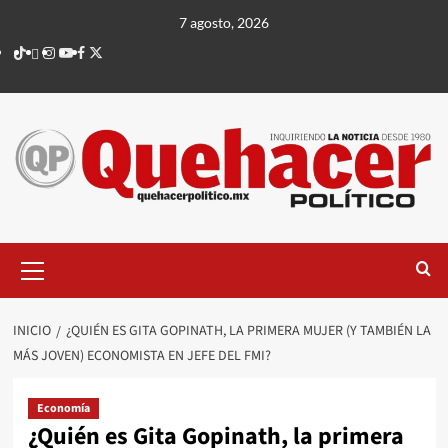
Saltar
7 agosto, 2026
al
TikTok
threads
Instagram
Youtube
Facebook
X
contenido
Menú
principal
INICIO
¿QUIÉN ES GITA GOPINATH, LA PRIMERA MUJER (Y TAMBIÉN LA
MÁS JOVEN) ECONOMISTA EN JEFE DEL FMI?
Economía
¿Quién es Gita Gopinath, la primera