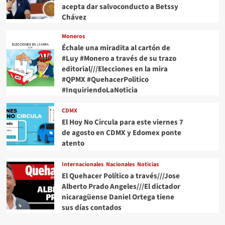
acepta dar salvoconducto a Betssy
Chávez
Moneros
Échale una miradita al cartón de
#Luy #Monero a través de su trazo
editorial///Elecciones en la mira
#QPMX #QuehacerPolitico
#InquiriendoLaNoticia
CDMX
El Hoy No Circula para este viernes 7
de agosto en CDMX y Edomex ponte
atento
Internacionales
Nacionales
Noticias
El Quehacer Político a través///Jose
Alberto Prado Angeles///El dictador
nicaragüense Daniel Ortega tiene
sus días contados