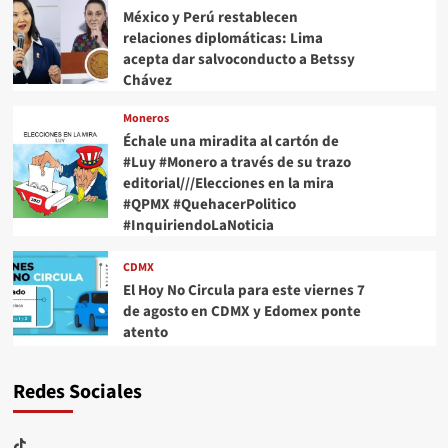
México y Perú restablecen
relaciones diplomáticas: Lima
acepta dar salvoconducto a Betssy
Chávez
Moneros
Échale una miradita al cartón de
#Luy #Monero a través de su trazo
editorial///Elecciones en la mira
#QPMX #QuehacerPolitico
#InquiriendoLaNoticia
CDMX
El Hoy No Circula para este viernes 7
de agosto en CDMX y Edomex ponte
atento
Redes Sociales
TikTok