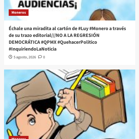
Moneros
Échale una miradita al cartón de #Luy #Monero a través
de su trazo editorial///NO A LA REGRESIÓN
DEMOCRÁTICA #QPMX #QuehacerPolitico
#InquiriendoLaNoticia
5 agosto, 2026
0