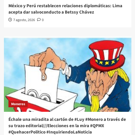
México y Perú restablecen relaciones diplomáticas: Lima
acepta dar salvoconducto a Betssy Chávez
7 agosto, 2026
0
Moneros
Échale una miradita al cartón de #Luy #Monero a través de
su trazo editorial///Elecciones en la mira #QPMX
#QuehacerPolitico #InquiriendoLaNoticia