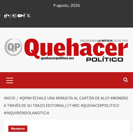
Saltar
9 agosto, 2026
al
TikTok
threads
Instagram
Youtube
Facebook
X
contenido
Menú
principal
INICIO
#QPMX ÉCHALE UNA MIRADITA AL CARTÓN DE #LUY #MONERO
A TRAVÉS DE SU TRAZO EDITORIAL///T-MEC #QUEHACERPOLITICO
#INQUIRIENDOLANOTICIA
Moneros