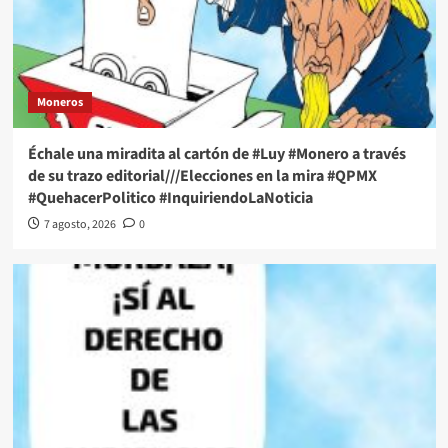
Moneros
Échale una miradita al cartón de #Luy #Monero a través
de su trazo editorial///Elecciones en la mira #QPMX
#QuehacerPolitico #InquiriendoLaNoticia
7 agosto, 2026
0