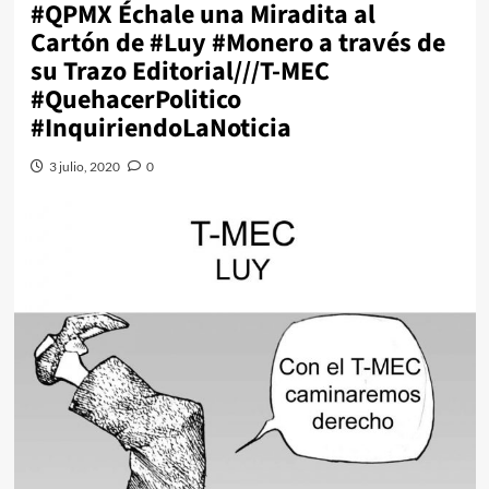
#QPMX Échale una Miradita al
Cartón de #Luy #Monero a través de
su Trazo Editorial///T-MEC
#QuehacerPolitico
#InquiriendoLaNoticia
3 julio, 2020
0