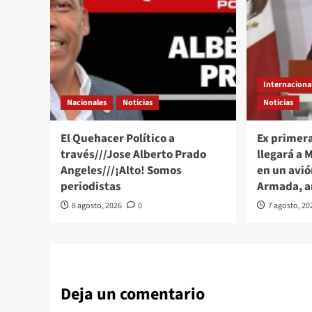
Internaciona
Nacionales
Noticias
Noticias
El Quehacer Político a
Ex primer
través///Jose Alberto Prado
llegará a 
Angeles///¡Alto! Somos
en un avió
periodistas
Armada, 
8 agosto, 2026
0
7 agosto, 20
Deja un comentario