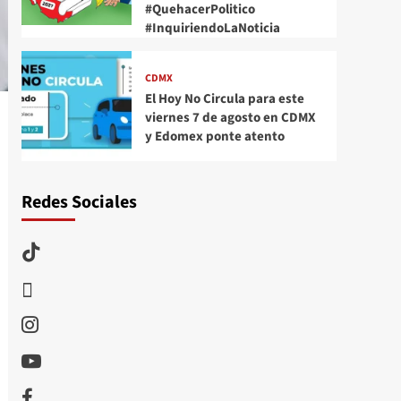
#QuehacerPolitico
#InquiriendoLaNoticia
CDMX
El Hoy No Circula para este
viernes 7 de agosto en CDMX
y Edomex ponte atento
Redes Sociales
TikTok
threads
Instagram
Youtube
Facebook