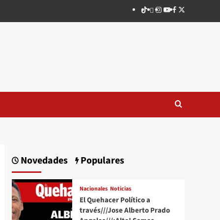
TikTok
threads
Instagram
Youtube
Facebook
X
Novedades
Populares
Nacionales
Noticias
El Quehacer Político a
través///Jose Alberto Prado