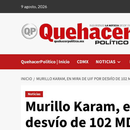
Saltar
9 agosto, 2026
al
contenido
QuehacerPolitico | Inicio
CDMX
NOTICIAS
INICIO
MURILLO KARAM, EN MIRA DE UIF POR DESVÍO DE 102 
Noticias
Murillo Karam, e
desvío de 102 M