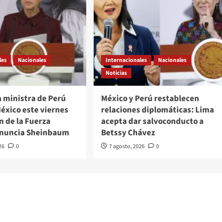
les
Nacionales
Internacionales
Nacionales
Noticias
a ministra de Perú
México y Perú restablecen
México este viernes
relaciones diplomáticas: Lima
n de la Fuerza
acepta dar salvoconducto a
anuncia Sheinbaum
Betssy Chávez
26
0
7 agosto, 2026
0