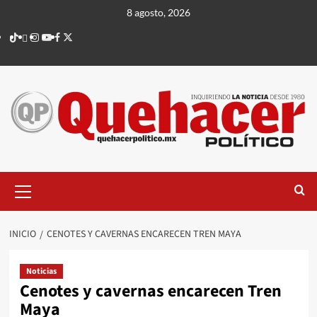
Saltar
8 agosto, 2026
al
TikTok
threads
Instagram
Youtube
Facebook
X
contenido
Menú
principal
INICIO
CENOTES Y CAVERNAS ENCARECEN TREN MAYA
Noticias
Cenotes y cavernas encarecen Tren
Maya