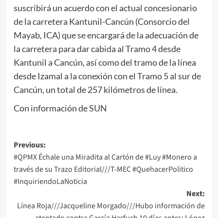
suscribirá un acuerdo con el actual concesionario
de la carretera Kantunil-Cancún (Consorcio del
Mayab, ICA) que se encargará de la adecuación de
la carretera para dar cabida al Tramo 4 desde
Kantunil a Cancún, así como del tramo de la línea
desde Izamal a la conexión con el Tramo 5 al sur de
Cancún, un total de 257 kilómetros de línea.
Con información de SUN
Post
Previous:
#QPMX Échale una Miradita al Cartón de #Luy #Monero a
navigation
través de su Trazo Editorial///T-MEC #QuehacerPolitico
#InquiriendoLaNoticia
Next:
Línea Roja///Jacqueline Morgado///Hubo información de