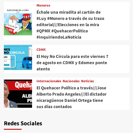
Moneros
Échale una miradita al cartón de
#Luy #Monero a través de su trazo
editorial///Elecciones en la mira
#QPMX #QuehacerPolitico
#InquiriendoLaNoticia
CDMX
El Hoy No Circula para este viernes 7
de agosto en CDMX y Edomex ponte
atento
Internacionales
Nacionales
Noticias
El Quehacer Político a través///Jose
Alberto Prado Angeles///El dictador
nicaragüense Daniel Ortega tiene
sus días contados
Redes Sociales