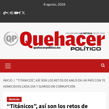
Saltar
8 agosto, 2026
al
TikTok
threads
Instagram
Youtube
Facebook
X
contenido
Menú
principal
INICIO
“TITÁNICOS”, ASÍ SON LOS RETOS DE AMLO EN UN PAÍS CON 70
HOMICIDIOS CADA DÍA Y SUMIDO EN CORRUPCIÓN
Noticias
“Titánicos”, así son los retos de