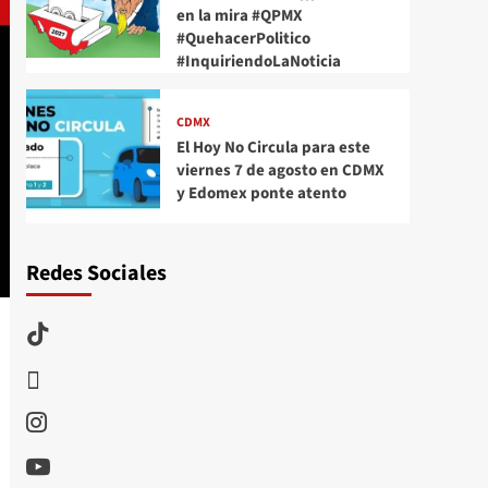
en la mira #QPMX
#QuehacerPolitico
#InquiriendoLaNoticia
CDMX
El Hoy No Circula para este
viernes 7 de agosto en CDMX
y Edomex ponte atento
Redes Sociales
TikTok
threads
Instagram
Youtube