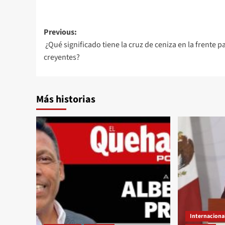
Post
Previous:
¿Qué significado tiene la cruz de ceniza en la frente p
navigation
creyentes?
Más historias
Internaciona