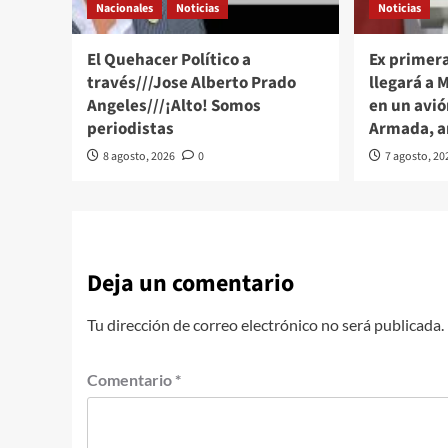
Nacionales
Noticias
Noticias
El Quehacer Político a
Ex primer
través///Jose Alberto Prado
llegará a 
Angeles///¡Alto! Somos
en un avió
periodistas
Armada, 
8 agosto, 2026
0
7 agosto, 20
Deja un comentario
Tu dirección de correo electrónico no será publicada.
Comentario
*