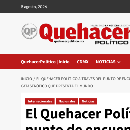
Saltar
8 agosto, 2026
al
contenido
QuehacerPolitico | Inicio
CDMX
NOTICIAS
INICIO
EL QUEHACER POLÍTICO A TRAVÉS DEL PUNTO DE ENC
CATASTRÓFICO QUE PRESENTA EL MUNDO
Internacionales
Nacionales
Noticias
El Quehacer Polí
punto de encuen