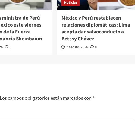
Noticias
a ministra de Perú
México y Perú restablecen
México este viernes
relaciones diplomáticas: Lima
n de la Fuerza
acepta dar salvoconducto a
anuncia Sheinbaum
Betssy Chávez
26
0
7 agosto, 2026
0
Los campos obligatorios están marcados con
*