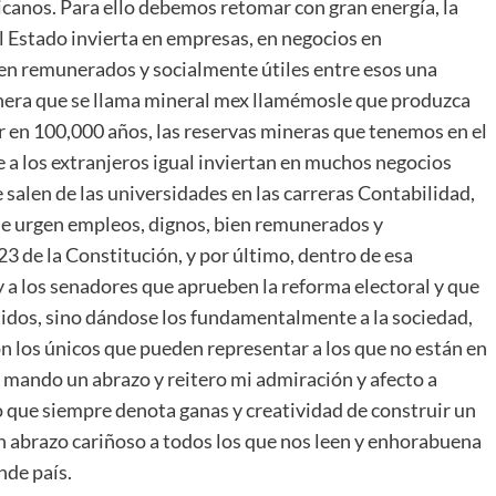
icanos. Para ello debemos retomar con gran energía, la
l Estado invierta en empresas, en negocios en
en remunerados y socialmente útiles entre esos una
nera que se llama mineral mex llamémosle que produzca
r en 100,000 años, las reservas mineras que tenemos en el
e a los extranjeros igual inviertan en muchos negocios
salen de las universidades en las carreras Contabilidad,
s le urgen empleos, dignos, bien remunerados y
3 de la Constitución, y por último, dentro de esa
 y a los senadores que aprueben la reforma electoral y que
rtidos, sino dándose los fundamentalmente a la sociedad,
n los únicos que pueden representar a los que no están en
s mando un abrazo y reitero mi admiración y afecto a
ico que siempre denota ganas y creatividad de construir un
un abrazo cariñoso a todos los que nos leen y enhorabuena
nde país.