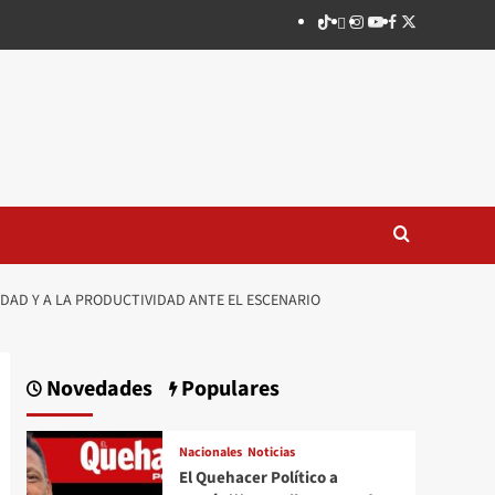
TikTok
threads
Instagram
Youtube
Facebook
X
IDAD Y A LA PRODUCTIVIDAD ANTE EL ESCENARIO
Novedades
Populares
Nacionales
Noticias
El Quehacer Político a