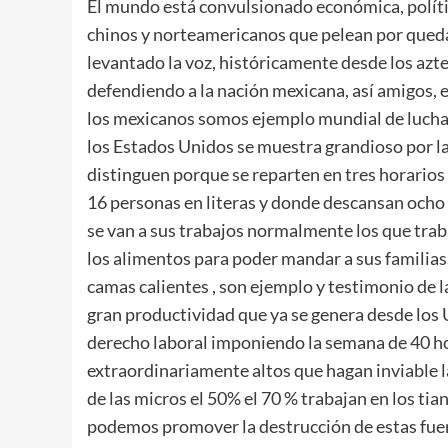
El mundo está convulsionado económica, polític
chinos y norteamericanos que pelean por queda
levantado la voz, históricamente desde los azte
defendiendo a la nación mexicana, así amigos,
los mexicanos somos ejemplo mundial de lucha 
los Estados Unidos se muestra grandioso por las
distinguen porque se reparten en tres horari
16 personas en literas y donde descansan ocho
se van a sus trabajos normalmente los que tra
los alimentos para poder mandar a sus familias
camas calientes , son ejemplo y testimonio de l
gran productividad que ya se genera desde los
derecho laboral imponiendo la semana de 40 h
extraordinariamente altos que hagan inviable 
de las micros el 50% el 70 % trabajan en los ti
podemos promover la destrucción de estas fuen