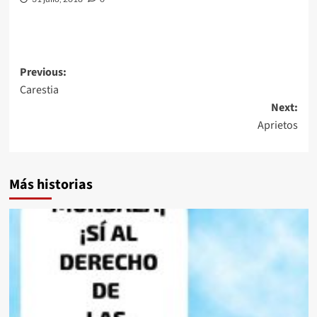
Post
Previous:
Carestia
navigation
Next:
Aprietos
Más historias