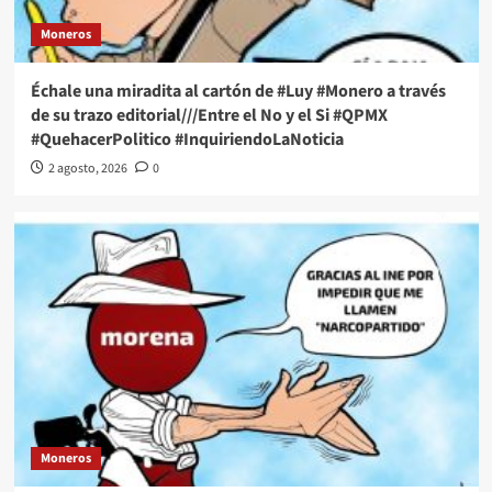
Moneros
Échale una miradita al cartón de #Luy #Monero a través
de su trazo editorial///Entre el No y el Si #QPMX
#QuehacerPolitico #InquiriendoLaNoticia
2 agosto, 2026
0
Moneros