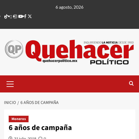
Saltar
6 agosto, 2026
al
TikTok
threads
Instagram
Youtube
Facebook
X
contenido
Menú
principal
INICIO
6 AÑOS DE CAMPAÑA
Moneros
6 años de campaña
31 julio, 2018
0