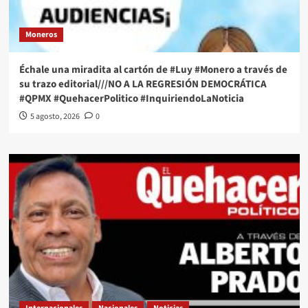
Moneros
Échale una miradita al cartón de #Luy #Monero a través de
su trazo editorial///NO A LA REGRESIÓN DEMOCRÁTICA
#QPMX #QuehacerPolitico #InquiriendoLaNoticia
5 agosto, 2026
0