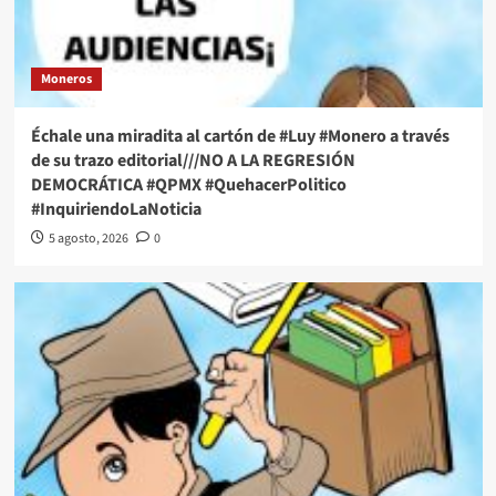
Moneros
Échale una miradita al cartón de #Luy #Monero a través
de su trazo editorial///NO A LA REGRESIÓN
DEMOCRÁTICA #QPMX #QuehacerPolitico
#InquiriendoLaNoticia
5 agosto, 2026
0