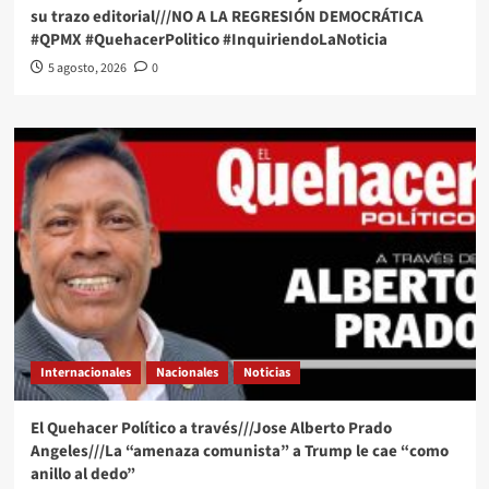
su trazo editorial///NO A LA REGRESIÓN DEMOCRÁTICA
#QPMX #QuehacerPolitico #InquiriendoLaNoticia
5 agosto, 2026
0
Internacionales
Nacionales
Noticias
El Quehacer Político a través///Jose Alberto Prado
Angeles///La “amenaza comunista” a Trump le cae “como
anillo al dedo”