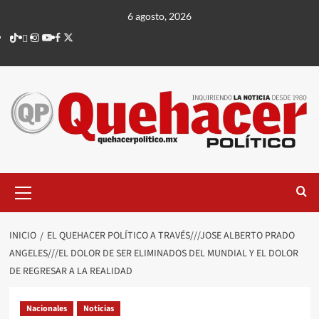
Saltar
6 agosto, 2026
al
TikTok
threads
Instagram
Youtube
Facebook
X
contenido
Menú
principal
INICIO
EL QUEHACER POLÍTICO A TRAVÉS///JOSE ALBERTO PRADO
ANGELES///EL DOLOR DE SER ELIMINADOS DEL MUNDIAL Y EL DOLOR
DE REGRESAR A LA REALIDAD
Nacionales
Noticias