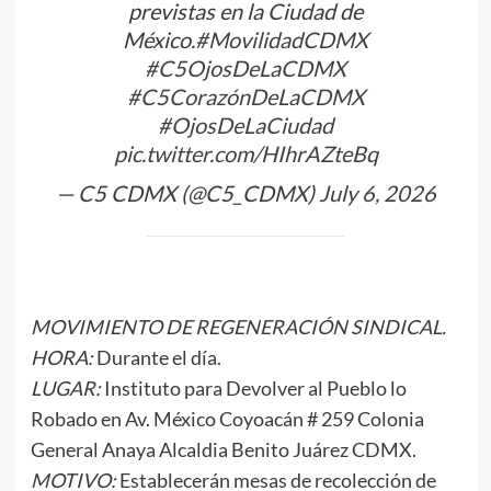
previstas en la Ciudad de
México.
#MovilidadCDMX
#C5OjosDeLaCDMX
#C5CorazónDeLaCDMX
#OjosDeLaCiudad
pic.twitter.com/HIhrAZteBq
— C5 CDMX (@C5_CDMX)
July 6, 2026
MOVIMIENTO DE REGENERACIÓN SINDICAL.
HORA:
Durante el día.
LUGAR:
Instituto para Devolver al Pueblo lo
Robado en Av. México Coyoacán # 259 Colonia
General Anaya Alcaldia Benito Juárez CDMX.
MOTIVO:
Establecerán mesas de recolección de