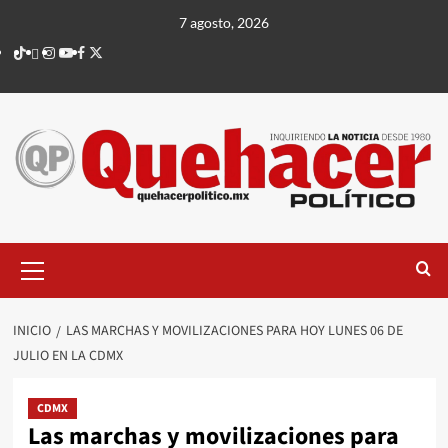
Saltar
7 agosto, 2026
al
TikTok
threads
Instagram
Youtube
Facebook
X
contenido
Menú
principal
INICIO
LAS MARCHAS Y MOVILIZACIONES PARA HOY LUNES 06 DE
JULIO EN LA CDMX
CDMX
Las marchas y movilizaciones para