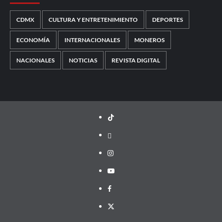
CDMX
CULTURA Y ENTRETENIMIENTO
DEPORTES
ECONOMÍA
INTERNACIONALES
MONEROS
NACIONALES
NOTICIAS
REVISTA DIGITAL
TikTok
threads
Instagram
Youtube
Facebook
X