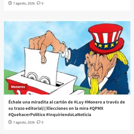
7 agosto, 2026
0
Moneros
Échale una miradita al cartón de #Luy #Monero a través de
su trazo editorial///Elecciones en la mira #QPMX
#QuehacerPolitico #InquiriendoLaNoticia
7 agosto, 2026
0