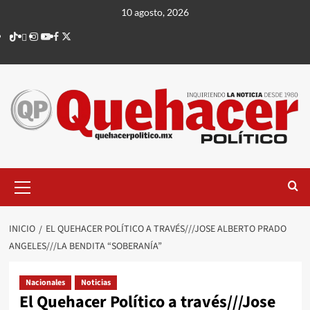
Saltar
10 agosto, 2026
al
TikTok
threads
Instagram
Youtube
Facebook
X
contenido
Menú
principal
INICIO
EL QUEHACER POLÍTICO A TRAVÉS///JOSE ALBERTO PRADO
ANGELES///LA BENDITA “SOBERANÍA”
Nacionales
Noticias
El Quehacer Político a través///Jose