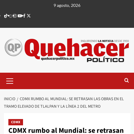
Saltar
9 agosto, 2026
al
TikTok
threads
Instagram
Youtube
Facebook
X
contenido
Menú
principal
INICIO
CDMX RUMBO AL MUNDIAL: SE RETRASAN LAS OBRAS EN EL
TRAMO ELEVADO DE TLALPAN Y LA LÍNEA 2 DEL METRO
CDMX
CDMX rumbo al Mundial: se retrasan