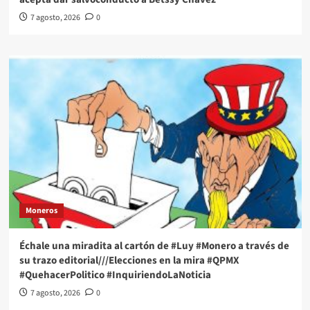
7 agosto, 2026
0
Moneros
Échale una miradita al cartón de #Luy #Monero a través de
su trazo editorial///Elecciones en la mira #QPMX
#QuehacerPolitico #InquiriendoLaNoticia
7 agosto, 2026
0