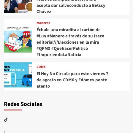
acepta dar salvoconducto a Betssy
Chávez
Moneros
Échale una miradita al cartón de
#Luy #Monero a través de su trazo
editorial///Elecciones en la mira
#QPMX #QuehacerPolitico
#InquiriendoLaNoticia
CDMX
El Hoy No Circula para este viernes 7
de agosto en CDMX y Edomex ponte
atento
Redes Sociales
TikTok
threads