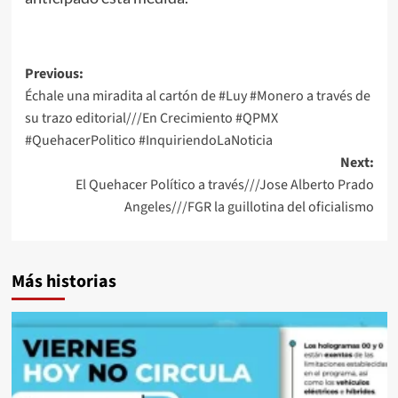
Post
Previous:
Échale una miradita al cartón de #Luy #Monero a través de
navigation
su trazo editorial///En Crecimiento #QPMX
#QuehacerPolitico #InquiriendoLaNoticia
Next:
El Quehacer Político a través///Jose Alberto Prado
Angeles///FGR la guillotina del oficialismo
Más historias