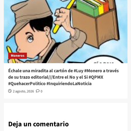
Moneros
Échale una miradita al cartón de #Luy #Monero a través
de su trazo editorial///Entre el No y el Si #QPMX
#QuehacerPolitico #InquiriendoLaNoticia
2 agosto, 2026
0
Deja un comentario