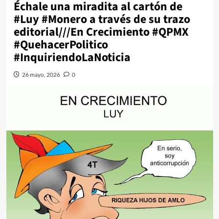
Échale una miradita al cartón de
#Luy #Monero a través de su trazo
editorial///En Crecimiento #QPMX
#QuehacerPolitico
#InquiriendoLaNoticia
26 mayo, 2026
0