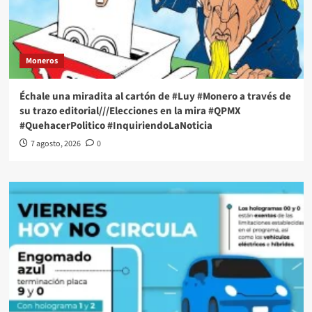
Moneros
Échale una miradita al cartón de #Luy #Monero a través de
su trazo editorial///Elecciones en la mira #QPMX
#QuehacerPolitico #InquiriendoLaNoticia
7 agosto, 2026
0