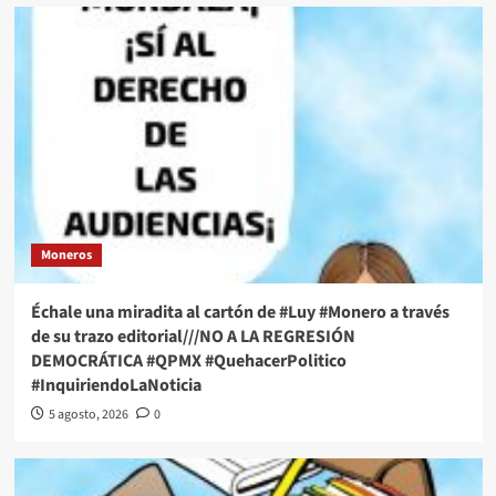
Moneros
Échale una miradita al cartón de #Luy #Monero a través
de su trazo editorial///NO A LA REGRESIÓN
DEMOCRÁTICA #QPMX #QuehacerPolitico
#InquiriendoLaNoticia
5 agosto, 2026
0