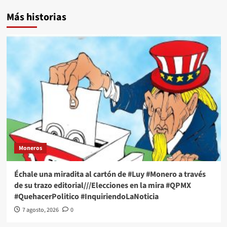
Más historias
Moneros
Échale una miradita al cartón de #Luy #Monero a través
de su trazo editorial///Elecciones en la mira #QPMX
#QuehacerPolitico #InquiriendoLaNoticia
7 agosto, 2026
0