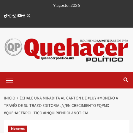
Saltar
9 agosto, 2026
al
TikTok
threads
Instagram
Youtube
Facebook
X
contenido
Menú
principal
INICIO
ÉCHALE UNA MIRADITA AL CARTÓN DE #LUY #MONERO A
TRAVÉS DE SU TRAZO EDITORIAL///EN CRECIMIENTO #QPMX
#QUEHACERPOLITICO #INQUIRIENDOLANOTICIA
Moneros