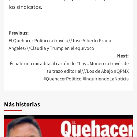
los sindicatos.
Post
Previous:
El Quehacer Político a través///Jose Alberto Prado
navigation
Angeles///Claudia y Trump en el equívoco
Next:
Échale una miradita al cartón de #Luy #Monero a través de
su trazo editorial///Los de Abajo #QPMX
#QuehacerPolitico #InquiriendoLaNoticia
Más historias