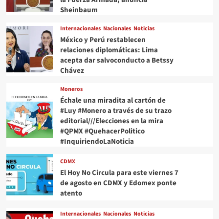
Sheinbaum
Internacionales
Nacionales
Noticias
México y Perú restablecen
relaciones diplomáticas: Lima
acepta dar salvoconducto a Betssy
Chávez
Moneros
Échale una miradita al cartón de
#Luy #Monero a través de su trazo
editorial///Elecciones en la mira
#QPMX #QuehacerPolitico
#InquiriendoLaNoticia
CDMX
El Hoy No Circula para este viernes 7
de agosto en CDMX y Edomex ponte
atento
Internacionales
Nacionales
Noticias