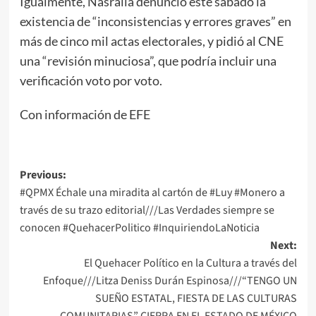
Igualmente, Nasralla denunció este sábado la
existencia de “inconsistencias y errores graves” en
más de cinco mil actas electorales, y pidió al CNE
una “revisión minuciosa”, que podría incluir una
verificación voto por voto.
Con información de EFE
Post
Previous:
#QPMX Échale una miradita al cartón de #Luy #Monero a
navigation
través de su trazo editorial///Las Verdades siempre se
conocen #QuehacerPolitico #InquiriendoLaNoticia
Next:
El Quehacer Político en la Cultura a través del
Enfoque///Litza Deniss Durán Espinosa///“TENGO UN
SUEÑO ESTATAL, FIESTA DE LAS CULTURAS
COMUNITARIAS” CIERRA EN EL ESTADO DE MÉXICO