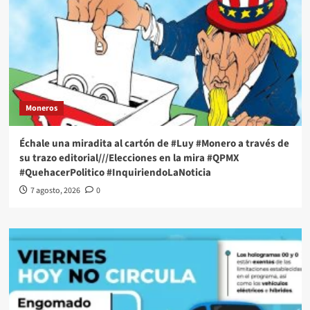
Moneros
Échale una miradita al cartón de #Luy #Monero a través de
su trazo editorial///Elecciones en la mira #QPMX
#QuehacerPolitico #InquiriendoLaNoticia
7 agosto, 2026
0