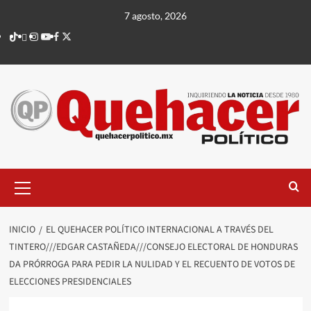
Saltar
7 agosto, 2026
al
TikTok
threads
Instagram
Youtube
Facebook
X
contenido
Menú
principal
INICIO
EL QUEHACER POLÍTICO INTERNACIONAL A TRAVÉS DEL
TINTERO///EDGAR CASTAÑEDA///CONSEJO ELECTORAL DE HONDURAS
DA PRÓRROGA PARA PEDIR LA NULIDAD Y EL RECUENTO DE VOTOS DE
ELECCIONES PRESIDENCIALES