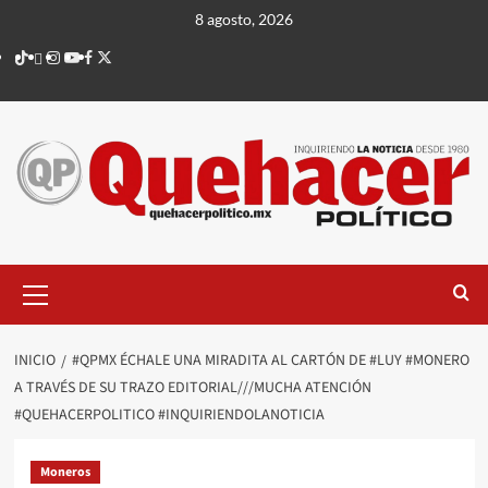
Saltar
8 agosto, 2026
al
TikTok
threads
Instagram
Youtube
Facebook
X
contenido
Menú
principal
INICIO
#QPMX ÉCHALE UNA MIRADITA AL CARTÓN DE #LUY #MONERO
A TRAVÉS DE SU TRAZO EDITORIAL///MUCHA ATENCIÓN
#QUEHACERPOLITICO #INQUIRIENDOLANOTICIA
Moneros