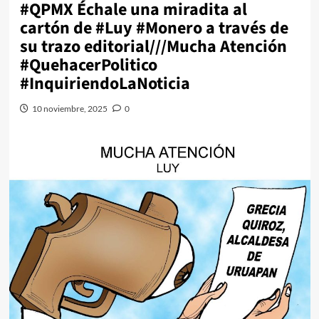
#QPMX Échale una miradita al
cartón de #Luy #Monero a través de
su trazo editorial///Mucha Atención
#QuehacerPolitico
#InquiriendoLaNoticia
10 noviembre, 2025
0