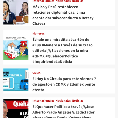
Internacionales
Nacionales
Noticias
México y Perú restablecen
relaciones diplomáticas: Lima
acepta dar salvoconducto a Betssy
Chávez
Moneros
Échale una miradita al cartón de
#Luy #Monero a través de su trazo
editorial///Elecciones en la mira
#QPMX #QuehacerPolitico
#InquiriendoLaNoticia
CDMX
El Hoy No Circula para este viernes 7
de agosto en CDMX y Edomex ponte
atento
Internacionales
Nacionales
Noticias
El Quehacer Político a través///Jose
Alberto Prado Angeles///El dictador
nicaragüense Daniel Ortega tiene