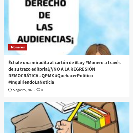
Moneros
Échale una miradita al cartón de #Luy #Monero a través
de su trazo editorial///NO A LA REGRESIÓN
DEMOCRÁTICA #QPMX #QuehacerPolitico
#InquiriendoLaNoticia
5 agosto, 2026
0