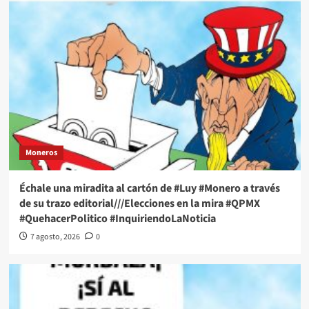
Moneros
Échale una miradita al cartón de #Luy #Monero a través
de su trazo editorial///Elecciones en la mira #QPMX
#QuehacerPolitico #InquiriendoLaNoticia
7 agosto, 2026
0