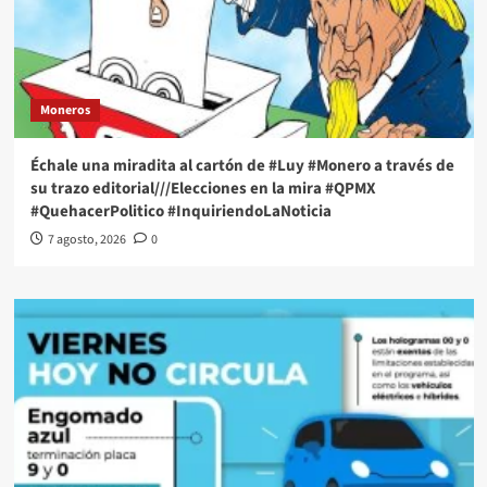
Moneros
Échale una miradita al cartón de #Luy #Monero a través de
su trazo editorial///Elecciones en la mira #QPMX
#QuehacerPolitico #InquiriendoLaNoticia
7 agosto, 2026
0