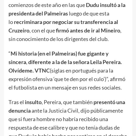
comienzos de este año en las que
Dudu insultó a la
presidenta del Palmeiras
luego de que esta
lo
recriminara por negociar su transferencia al
Cruzeiro
, con el que
firmó antes de ir al Mineiro
,
sin conocimiento de los dirigentes del club.
“
Mi historia (en el Palmeiras) fue gigante y
sincera
,
diferente a la de la señora Leila Pereira.
Olvídeme. VTNC
(siglas en portugués para la
expresión ofensiva ‘que te den por el culo’)”, afirmó
el futbolista en un mensaje en sus redes sociales.
Tras el
insulto
, Pereira, que también
presentó una
denuncia
ante la Justicia Civil, dijo públicamente
que si fuera hombre no habría recibido una
respuesta de ese calibre y que no tenía dudas de
que Dudu lo había hecho por sentirse en el derecho