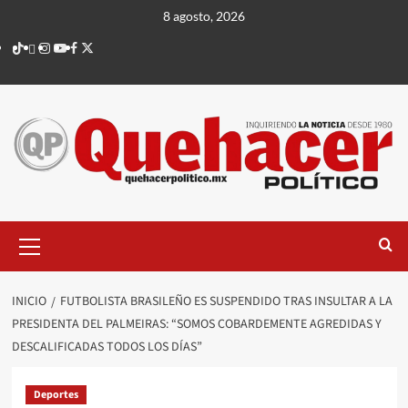
Saltar
8 agosto, 2026
al
TikTok
threads
Instagram
Youtube
Facebook
X
contenido
Menú
principal
INICIO
FUTBOLISTA BRASILEÑO ES SUSPENDIDO TRAS INSULTAR A LA
PRESIDENTA DEL PALMEIRAS: “SOMOS COBARDEMENTE AGREDIDAS Y
DESCALIFICADAS TODOS LOS DÍAS”
Deportes