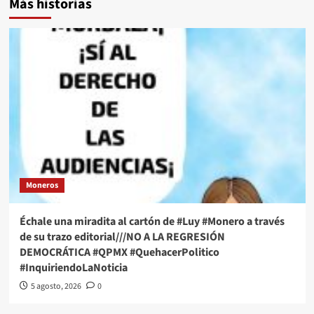
Más historias
Moneros
Échale una miradita al cartón de #Luy #Monero a través
de su trazo editorial///NO A LA REGRESIÓN
DEMOCRÁTICA #QPMX #QuehacerPolitico
#InquiriendoLaNoticia
5 agosto, 2026
0