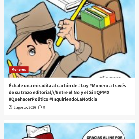
Moneros
Échale una miradita al cartón de #Luy #Monero a través
de su trazo editorial///Entre el No y el Si #QPMX
#QuehacerPolitico #InquiriendoLaNoticia
2 agosto, 2026
0