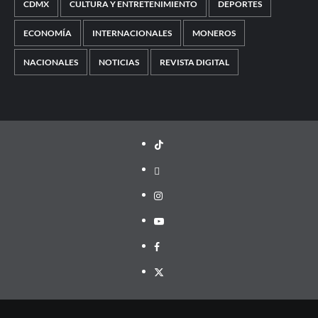
CDMX
CULTURA Y ENTRETENIMIENTO
DEPORTES
ECONOMÍA
INTERNACIONALES
MONEROS
NACIONALES
NOTICIAS
REVISTA DIGITAL
TikTok
threads
Instagram
Youtube
Facebook
X