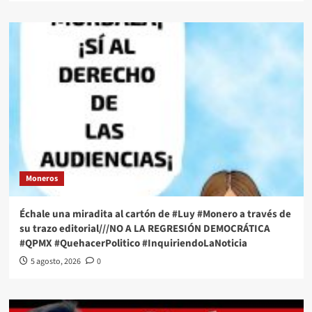
Moneros
Échale una miradita al cartón de #Luy #Monero a través de
su trazo editorial///NO A LA REGRESIÓN DEMOCRÁTICA
#QPMX #QuehacerPolitico #InquiriendoLaNoticia
5 agosto, 2026
0