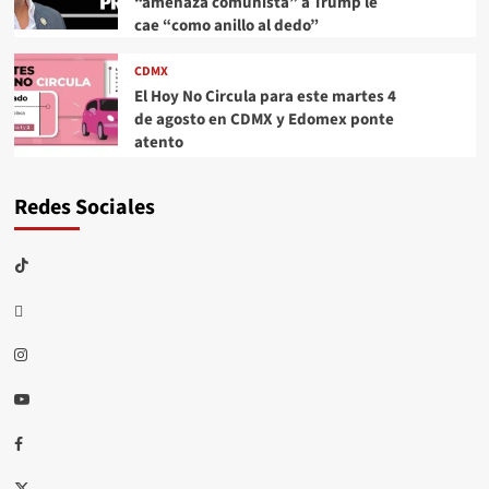
“amenaza comunista” a Trump le
cae “como anillo al dedo”
CDMX
El Hoy No Circula para este martes 4
de agosto en CDMX y Edomex ponte
atento
Redes Sociales
TikTok
threads
Instagram
Youtube
Facebook
X