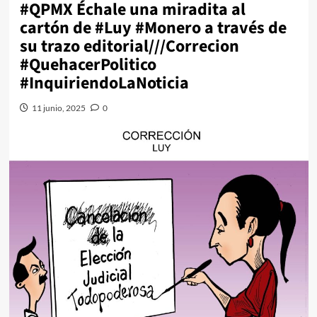
#QPMX Échale una miradita al
cartón de #Luy #Monero a través de
su trazo editorial///Correcion
#QuehacerPolitico
#InquiriendoLaNoticia
11 junio, 2025
0