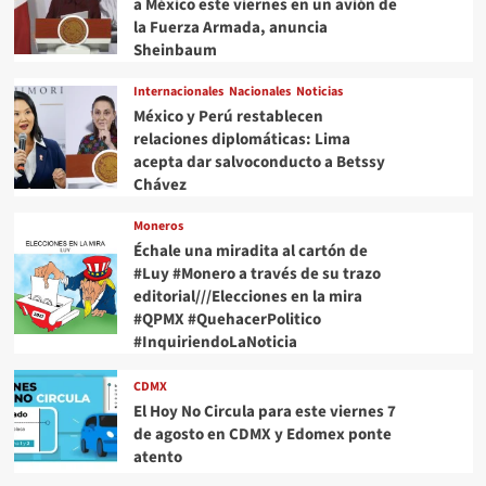
a México este viernes en un avión de
la Fuerza Armada, anuncia
Sheinbaum
Internacionales
Nacionales
Noticias
México y Perú restablecen
relaciones diplomáticas: Lima
acepta dar salvoconducto a Betssy
Chávez
Moneros
Échale una miradita al cartón de
#Luy #Monero a través de su trazo
editorial///Elecciones en la mira
#QPMX #QuehacerPolitico
#InquiriendoLaNoticia
CDMX
El Hoy No Circula para este viernes 7
de agosto en CDMX y Edomex ponte
atento