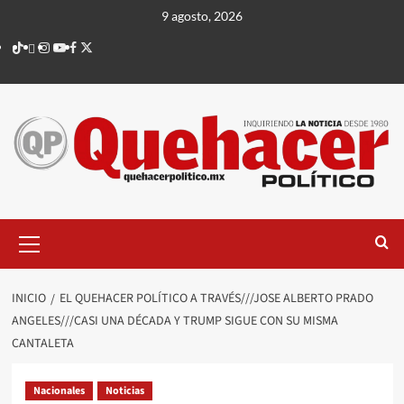
Saltar
9 agosto, 2026
al
TikTok
threads
Instagram
Youtube
Facebook
X
contenido
Menú
principal
INICIO
EL QUEHACER POLÍTICO A TRAVÉS///JOSE ALBERTO PRADO
ANGELES///CASI UNA DÉCADA Y TRUMP SIGUE CON SU MISMA
CANTALETA
Nacionales
Noticias