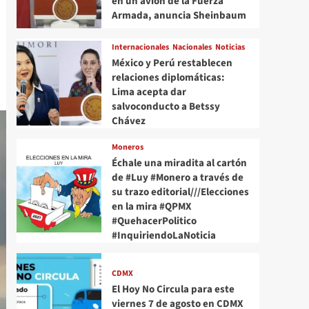
en un avión de la Fuerza
Armada, anuncia Sheinbaum
Internacionales
Nacionales
Noticias
México y Perú restablecen
relaciones diplomáticas:
Lima acepta dar
salvoconducto a Betssy
Chávez
Moneros
Échale una miradita al cartón
de #Luy #Monero a través de
su trazo editorial///Elecciones
en la mira #QPMX
#QuehacerPolitico
#InquiriendoLaNoticia
CDMX
El Hoy No Circula para este
viernes 7 de agosto en CDMX