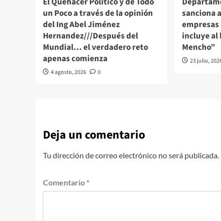
El Quehacer Político y de Todo
Departame
un Poco a través de la opinión
sanciona a
del Ing Abel Jiménez
empresas 
Hernandez///Después del
incluye al 
Mundial… el verdadero reto
Mencho”
apenas comienza
23 julio, 202
4 agosto, 2026
0
Deja un comentario
Tu dirección de correo electrónico no será publicada.
Comentario
*