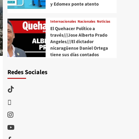
y Edomex ponte atento
Internacionales
Nacionales
Noticias
El Quehacer Político a
través///Jose Alberto Prado
Angeles///El dictador
nicaragüense Daniel Ortega
tiene sus días contados
Redes Sociales
TikTok
threads
Instagram
Youtube
Facebook