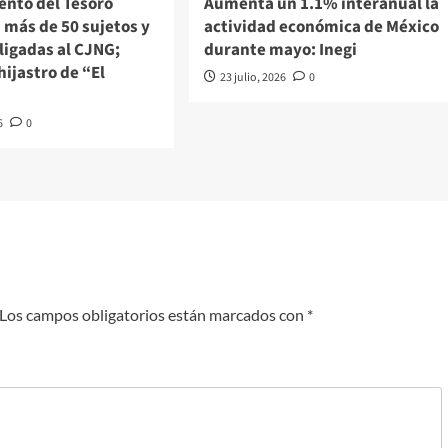
nto del Tesoro
Aumenta un 1.1% interanual la
 más de 50 sujetos y
actividad económica de México
ligadas al CJNG;
durante mayo: Inegi
hijastro de “El
23 julio, 2026
0
6
0
Los campos obligatorios están marcados con
*