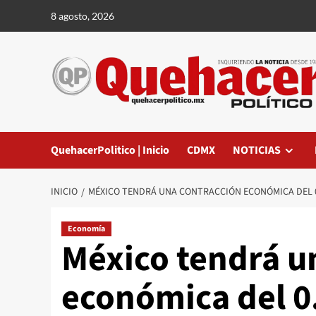
Saltar
8 agosto, 2026
al
contenido
QuehacerPolitico | Inicio
CDMX
NOTICIAS
INICIO
MÉXICO TENDRÁ UNA CONTRACCIÓN ECONÓMICA DEL 0.
Economía
México tendrá u
económica del 0