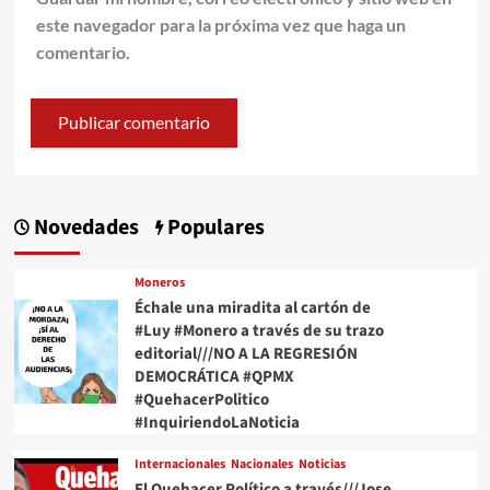
este navegador para la próxima vez que haga un
comentario.
Novedades
Populares
Moneros
Échale una miradita al cartón de
#Luy #Monero a través de su trazo
editorial///NO A LA REGRESIÓN
DEMOCRÁTICA #QPMX
#QuehacerPolitico
#InquiriendoLaNoticia
Internacionales
Nacionales
Noticias
El Quehacer Político a través///Jose