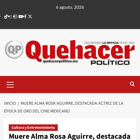
Saltar
6 agosto, 2026
al
TikTok
threads
Instagram
Youtube
Facebook
X
contenido
Menú
principal
INICIO
MUERE ALMA ROSA AGUIRRE, DESTACADA ACTRIZ DE LA
ÉPOCA DE ORO DEL CINE MEXICANO
Cultura y Entretenimiento
Muere Alma Rosa Aguirre, destacada