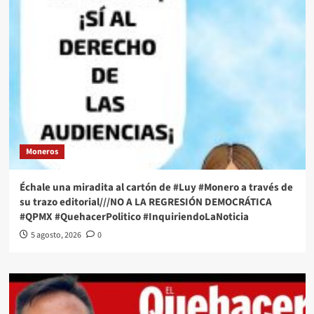
Moneros
Échale una miradita al cartón de #Luy #Monero a través de
su trazo editorial///NO A LA REGRESIÓN DEMOCRÁTICA
#QPMX #QuehacerPolitico #InquiriendoLaNoticia
5 agosto, 2026
0