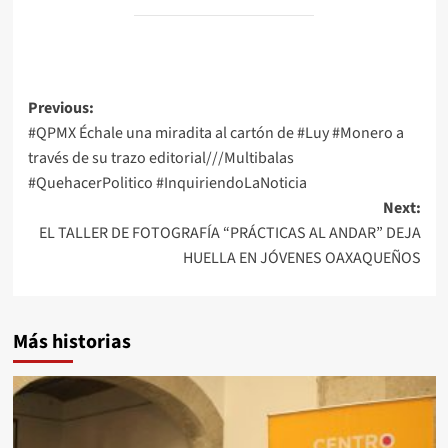
Post
Previous:
#QPMX Échale una miradita al cartón de #Luy #Monero a
navigation
través de su trazo editorial///Multibalas
#QuehacerPolitico #InquiriendoLaNoticia
Next:
EL TALLER DE FOTOGRAFÍA “PRÁCTICAS AL ANDAR” DEJA
HUELLA EN JÓVENES OAXAQUEÑOS
Más historias