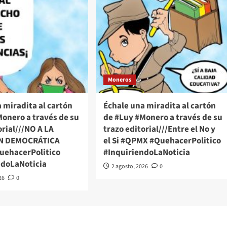
Moneros
 miradita al cartón
Échale una miradita al cartón
onero a través de su
de #Luy #Monero a través de su
orial///NO A LA
trazo editorial///Entre el No y
N DEMOCRÁTICA
el Si #QPMX #QuehacerPolitico
ehacerPolitico
#InquiriendoLaNoticia
ndoLaNoticia
2 agosto, 2026
0
26
0