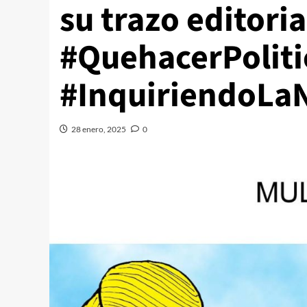
su trazo editoria
#QuehacerPoliti
#InquiriendoLaN
28 enero, 2025
0