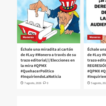
Moneros
Moneros
Échale una miradita al cartón
Échale una
de #Luy #Monero a través de su
de #Luy #M
trazo editorial///Elecciones en
trazo edit
la mira #QPMX
REGRESIÓ
#QuehacerPolitico
#QPMX #Qu
#InquiriendoLaNoticia
#Inquirie
7 agosto, 2026
0
5 agosto, 20