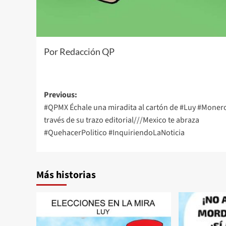
Por Redacción QP
Post
Previous:
#QPMX Échale una miradita al cartón de #Luy #Moner
navigation
través de su trazo editorial///Mexico te abraza
#QuehacerPolitico #InquiriendoLaNoticia
Más historias