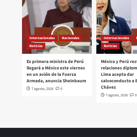
Internacionales
Nacionales
Internacionales
Noticias
Noticias
Ex primera ministra de Perú
México y Perú re
llegará a México este viernes
relaciones diplom
en un avión de la Fuerza
Lima acepta dar
Armada, anuncia Sheinbaum
salvoconducto a 
Chávez
7 agosto, 2026
0
7 agosto, 2026
0