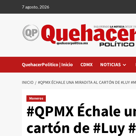
Saltar
7 agosto, 2026
al
contenido
QuehacerPolitico | Inicio
CDMX
NOTICIAS
INICIO
#QPMX ÉCHALE UNA MIRADITA AL CARTÓN DE #LUY #
Moneros
#QPMX Échale un
cartón de #Luy 