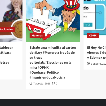
Nacionales
Moneros
CDMX
stablecen
Échale una miradita al cartón
El Hoy No Ci
áticas:
de #Luy #Monero a través de
viernes 7 d
su trazo
y Edomex p
Betssy
editorial///Elecciones en la
7 agosto, 20
mira #QPMX
#QuehacerPolitico
#InquiriendoLaNoticia
7 agosto, 2026
0