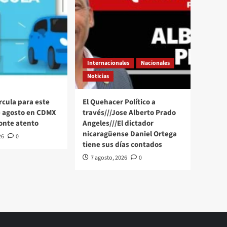
Internacionales
Nacionales
Noticias
rcula para este
El Quehacer Político a
e agosto en CDMX
través///Jose Alberto Prado
onte atento
Angeles///El dictador
nicaragüense Daniel Ortega
26
0
tiene sus días contados
7 agosto, 2026
0