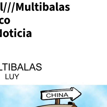
l///Multibalas
co
oticia