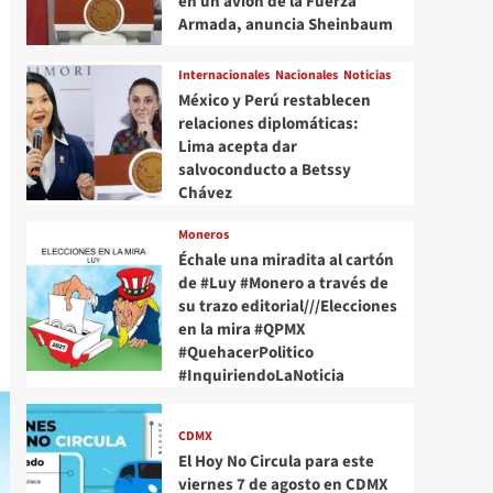
en un avión de la Fuerza
Armada, anuncia Sheinbaum
Internacionales
Nacionales
Noticias
México y Perú restablecen
relaciones diplomáticas:
Lima acepta dar
salvoconducto a Betssy
Chávez
Moneros
Échale una miradita al cartón
de #Luy #Monero a través de
su trazo editorial///Elecciones
en la mira #QPMX
#QuehacerPolitico
#InquiriendoLaNoticia
CDMX
El Hoy No Circula para este
viernes 7 de agosto en CDMX