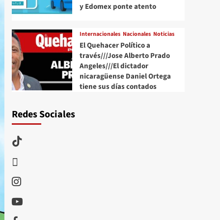
y Edomex ponte atento
Internacionales
Nacionales
Noticias
El Quehacer Político a
través///Jose Alberto Prado
Angeles///El dictador
nicaragüense Daniel Ortega
tiene sus días contados
Redes Sociales
TikTok
threads
Instagram
Youtube
Facebook