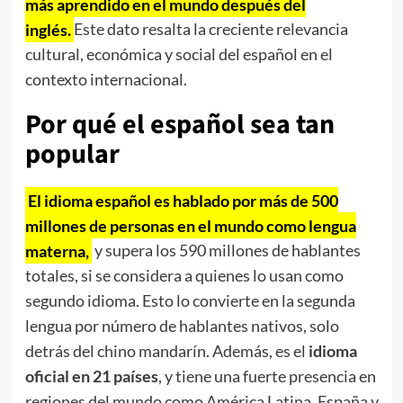
más aprendido en el mundo después del
inglés.
Este dato resalta la creciente relevancia
cultural, económica y social del español en el
contexto internacional.
Por qué el español sea tan
popular
El idioma español es hablado por más de 500
millones de personas en el mundo como lengua
materna,
y supera los 590 millones de hablantes
totales, si se considera a quienes lo usan como
segundo idioma. Esto lo convierte en la segunda
lengua por número de hablantes nativos, solo
detrás del chino mandarín. Además, es el
idioma
oficial en 21 países
, y tiene una fuerte presencia en
regiones del mundo como América Latina, España y