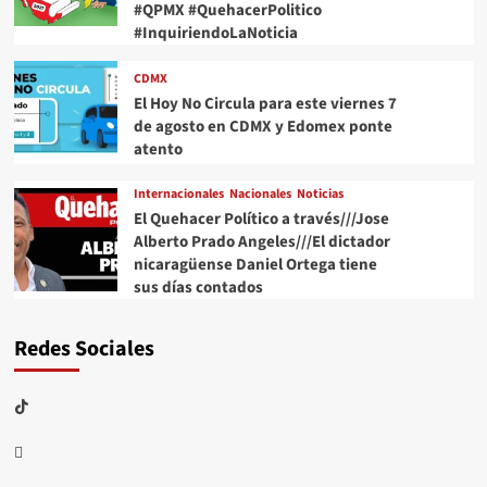
#QPMX #QuehacerPolitico
#InquiriendoLaNoticia
CDMX
El Hoy No Circula para este viernes 7
de agosto en CDMX y Edomex ponte
atento
Internacionales
Nacionales
Noticias
El Quehacer Político a través///Jose
Alberto Prado Angeles///El dictador
nicaragüense Daniel Ortega tiene
sus días contados
Redes Sociales
TikTok
threads