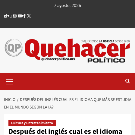
Saltar
7 agosto, 2026
al
TikTok
threads
Instagram
Youtube
Facebook
X
contenido
Menú
principal
INICIO
DESPUÉS DEL INGLÉS CUAL ES EL IDIOMA QUE MÁS SE ESTUDIA
EN EL MUNDO SEGÚN LA IA?
Cultura y Entretenimiento
Después del inglés cual es el idioma