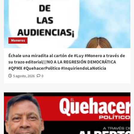
Moneros
Échale una miradita al cartón de #Luy #Monero a través de
su trazo editorial///NO A LA REGRESIÓN DEMOCRÁTICA
#QPMX #QuehacerPolitico #InquiriendoLaNoticia
5 agosto, 2026
0