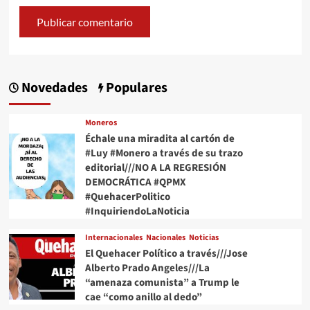
Novedades
Populares
Moneros
Échale una miradita al cartón de
#Luy #Monero a través de su trazo
editorial///NO A LA REGRESIÓN
DEMOCRÁTICA #QPMX
#QuehacerPolitico
#InquiriendoLaNoticia
Internacionales
Nacionales
Noticias
El Quehacer Político a través///Jose
Alberto Prado Angeles///La
“amenaza comunista” a Trump le
cae “como anillo al dedo”