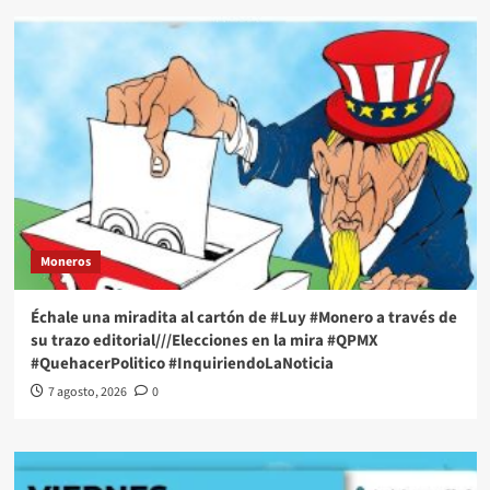
Moneros
Échale una miradita al cartón de #Luy #Monero a través de
su trazo editorial///Elecciones en la mira #QPMX
#QuehacerPolitico #InquiriendoLaNoticia
7 agosto, 2026
0