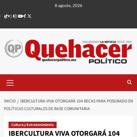
Saltar
8 agosto, 2026
al
TikTok
threads
Instagram
Youtube
Facebook
X
contenido
Menú
principal
INICIO
IBERCULTURA VIVA OTORGARÁ 104 BECAS PARA POSGRADO EN
POLÍTICAS CULTURALES DE BASE COMUNITARIA
Cultura y Entretenimiento
IBERCULTURA VIVA OTORGARÁ 104