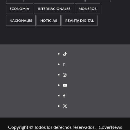
ECONOMÍA
INTERNACIONALES
MONEROS
NACIONALES
NOTICIAS
REVISTA DIGITAL
TikTok
threads
Instagram
Youtube
Facebook
X
Copyright © Todos los derechos reservados.
|
CoverNews