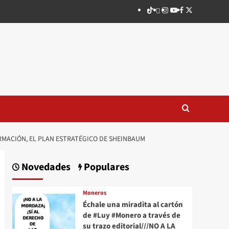
TikTok
threads
Instagram
Youtube
Facebook
X
ORMACIÓN, EL PLAN ESTRATÉGICO DE SHEINBAUM
Novedades
Populares
Moneros
Échale una miradita al cartón
de #Luy #Monero a través de
su trazo editorial///NO A LA