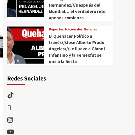
Hernandez///Después del
Mundial… el verdadero reto
apenas comienza
Deportes
Nacionales
Noticias
El Quehacer Político a
través///Jose Alberto Prado
Angeles///Le llueve a Gianni
Infantino y la Femexfut se
une a la fiesta
Redes Sociales
TikTok
threads
Instagram
Youtube