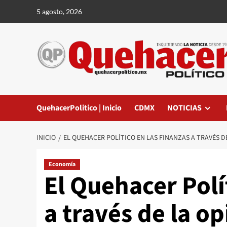
Saltar
5 agosto, 2026
al
contenido
QuehacerPolitico | Inicio
CDMX
NOTICIAS
INICIO
EL QUEHACER POLÍTICO EN LAS FINANZAS A TRAVÉS D
Economía
El Quehacer Polí
a través de la o