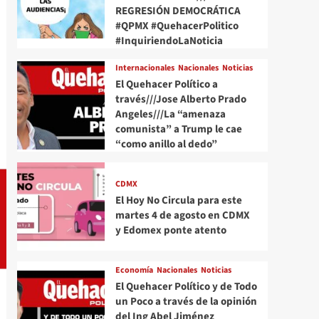
REGRESIÓN DEMOCRÁTICA
#QPMX #QuehacerPolitico
#InquiriendoLaNoticia
Internacionales
Nacionales
Noticias
El Quehacer Político a
través///Jose Alberto Prado
Angeles///La “amenaza
comunista” a Trump le cae
“como anillo al dedo”
CDMX
El Hoy No Circula para este
martes 4 de agosto en CDMX
y Edomex ponte atento
Economía
Nacionales
Noticias
El Quehacer Político y de Todo
un Poco a través de la opinión
del Ing Abel Jiménez