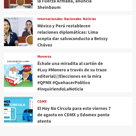
la Fuerza Armada, anuncia
Sheinbaum
Internacionales
Nacionales
Noticias
México y Perú restablecen
relaciones diplomáticas: Lima
acepta dar salvoconducto a Betssy
Chávez
Moneros
Échale una miradita al cartón de
#Luy #Monero a través de su trazo
editorial///Elecciones en la mira
#QPMX #QuehacerPolitico
#InquiriendoLaNoticia
CDMX
El Hoy No Circula para este viernes 7
de agosto en CDMX y Edomex ponte
atento