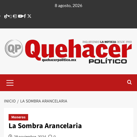
Saltar
8 agosto, 2026
al
TikTok
threads
Instagram
Youtube
Facebook
X
contenido
Menú
principal
INICIO
LA SOMBRA ARANCELARIA
Moneros
La Sombra Arancelaria
28 noviembre, 2024
0