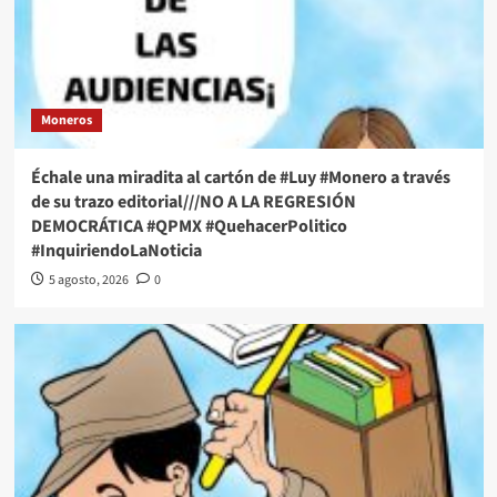
Moneros
Échale una miradita al cartón de #Luy #Monero a través
de su trazo editorial///NO A LA REGRESIÓN
DEMOCRÁTICA #QPMX #QuehacerPolitico
#InquiriendoLaNoticia
5 agosto, 2026
0