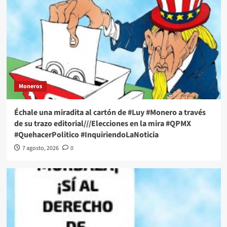
Moneros
Échale una miradita al cartón de #Luy #Monero a través
de su trazo editorial///Elecciones en la mira #QPMX
#QuehacerPolitico #InquiriendoLaNoticia
7 agosto, 2026
0