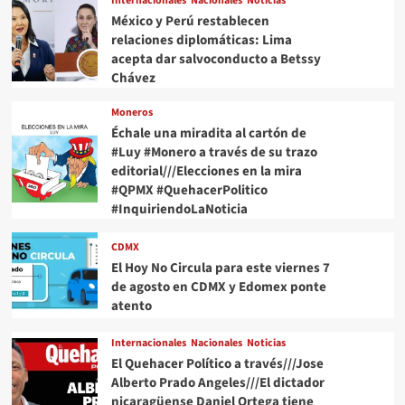
Internacionales
Nacionales
Noticias
México y Perú restablecen
relaciones diplomáticas: Lima
acepta dar salvoconducto a Betssy
Chávez
Moneros
Échale una miradita al cartón de
#Luy #Monero a través de su trazo
editorial///Elecciones en la mira
#QPMX #QuehacerPolitico
#InquiriendoLaNoticia
CDMX
El Hoy No Circula para este viernes 7
de agosto en CDMX y Edomex ponte
atento
Internacionales
Nacionales
Noticias
El Quehacer Político a través///Jose
Alberto Prado Angeles///El dictador
nicaragüense Daniel Ortega tiene