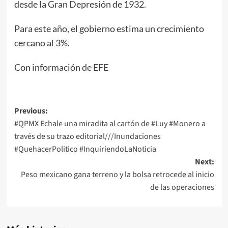
desde la Gran Depresión de 1932.
Para este año, el gobierno estima un crecimiento
cercano al 3%.
Con información de EFE
Post
Previous:
#QPMX Echale una miradita al cartón de #Luy #Monero a
navigation
través de su trazo editorial///Inundaciones
#QuehacerPolitico #InquiriendoLaNoticia
Next:
Peso mexicano gana terreno y la bolsa retrocede al inicio
de las operaciones