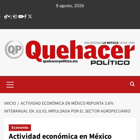
Saltar
8 agosto, 2026
al
TikTok
threads
Instagram
Youtube
Facebook
X
contenido
Menú
principal
INICIO
ACTIVIDAD ECONÓMICA EN MÉXICO REPUNTA 3.8%
INTERANUAL EN JULIO, IMPULSADA POR EL SECTOR AGROPECUARIO
Economía
Actividad económica en México