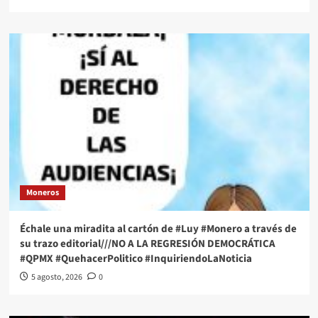
Moneros
Échale una miradita al cartón de #Luy #Monero a través de
su trazo editorial///NO A LA REGRESIÓN DEMOCRÁTICA
#QPMX #QuehacerPolitico #InquiriendoLaNoticia
5 agosto, 2026
0