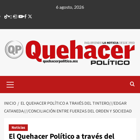
Saltar
6 agosto, 2026
al
TikTok
threads
Instagram
Youtube
Facebook
X
contenido
Menú
principal
INICIO
EL QUEHACER POLÍTICO A TRAVÉS DEL TINTERO///EDGAR
CATANEDA///CONCILIACIÓN ENTRE FUERZAS DEL ORDEN Y SOCIEDAD
Noticias
El Quehacer Político a través del