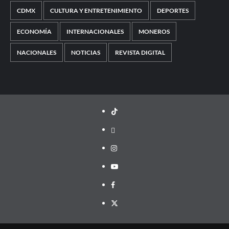
CDMX
CULTURA Y ENTRETENIMIENTO
DEPORTES
ECONOMÍA
INTERNACIONALES
MONEROS
NACIONALES
NOTICIAS
REVISTA DIGITAL
TikTok
threads
Instagram
Youtube
Facebook
X