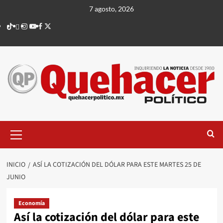
Saltar
7 agosto, 2026
al
TikTok
threads
Instagram
Youtube
Facebook
X
contenido
Menú
principal
INICIO
ASÍ LA COTIZACIÓN DEL DÓLAR PARA ESTE MARTES 25 DE
JUNIO
Economía
Así la cotización del dólar para este