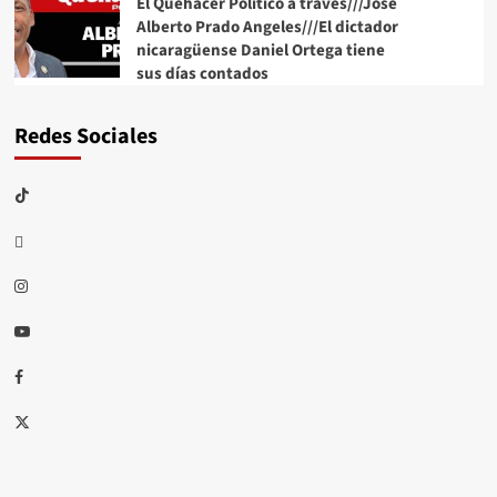
El Quehacer Político a través///Jose
Alberto Prado Angeles///El dictador
nicaragüense Daniel Ortega tiene
sus días contados
Redes Sociales
TikTok
threads
Instagram
Youtube
Facebook
X