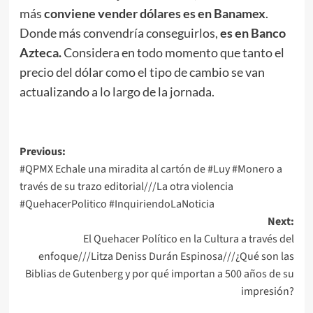
más
conviene vender dólares es en Banamex
.
Donde más convendría conseguirlos,
es en Banco
Azteca.
Considera en todo momento que tanto el
precio del dólar como el tipo de cambio se van
actualizando a lo largo de la jornada.
Post
Previous:
#QPMX Echale una miradita al cartón de #Luy #Monero a
navigation
través de su trazo editorial///La otra violencia
#QuehacerPolitico #InquiriendoLaNoticia
Next:
El Quehacer Político en la Cultura a través del
enfoque///Litza Deniss Durán Espinosa///¿Qué son las
Biblias de Gutenberg y por qué importan a 500 años de su
impresión?