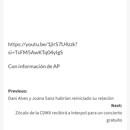
https://youtu.be/1jlrS7U4zzk?
si=TsFM5AwKTq04yIgS
Con información de AP
Post
Previous:
Dani Alves y Joana Sanz habrían reiniciado su relación
navigation
Next:
Zócalo de la CDMX recibirá a Interpol para un concierto
gratuito