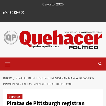
Saltar
8 agosto, 2026
al
TikTok
threads
Instagram
Youtube
Facebook
X
contenido
Menú
principal
INICIO
PIRATAS DE PITTSBURGH REGISTRAN MARCA DE 5-0 POR
PRIMERA VEZ EN LAS GRANDES LIGAS DESDE 1983
Deportes
Piratas de Pittsburgh registran