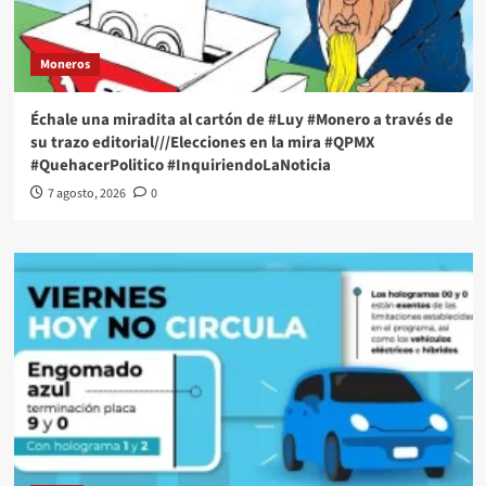
Moneros
Échale una miradita al cartón de #Luy #Monero a través de
su trazo editorial///Elecciones en la mira #QPMX
#QuehacerPolitico #InquiriendoLaNoticia
7 agosto, 2026
0