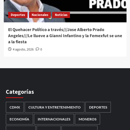
Deportes
Nacionales
Noticias
El Quehacer Político a través///Jose Alberto Prado
Angeles///Le llueve a Gianni Infantino y la Femexfut se une
a la fiesta
4 agosto, 2026
0
Categorías
CDMX
CULTURA Y ENTRETENIMIENTO
DEPORTES
ECONOMÍA
INTERNACIONALES
MONEROS