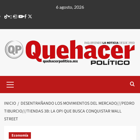
Saltar
6 agosto, 2026
al
TikTok
threads
Instagram
Youtube
Facebook
X
contenido
Menú
principal
INICIO
DESENTRAÑANDO LOS MOVIMIENTOS DEL MERCADO///PEDRO
TIBURCIO///TIENDAS 3B: LA OPI QUE BUSCA CONQUISTAR WALL
STREET
Economía