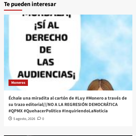
Te pueden interesar
Moneros
Échale una miradita al cartón de #Luy #Monero a través de
su trazo editorial///NO A LA REGRESIÓN DEMOCRÁTICA
#QPMX #QuehacerPolitico #InquiriendoLaNoticia
5 agosto, 2026
0