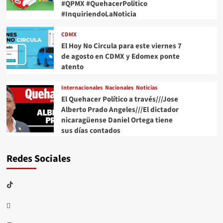
#QPMX #QuehacerPolitico
#InquiriendoLaNoticia
CDMX
El Hoy No Circula para este viernes 7
de agosto en CDMX y Edomex ponte
atento
Internacionales
Nacionales
Noticias
El Quehacer Político a través///Jose
Alberto Prado Angeles///El dictador
nicaragüense Daniel Ortega tiene
sus días contados
Redes Sociales
TikTok
threads