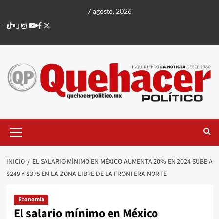
Saltar
7 agosto, 2026
al
TikTok
threads
Instagram
Youtube
Facebook
X
contenido
Menú
principal
INICIO
EL SALARIO MÍNIMO EN MÉXICO AUMENTA 20% EN 2024 SUBE A
$249 Y $375 EN LA ZONA LIBRE DE LA FRONTERA NORTE
Economía
El salario mínimo en México