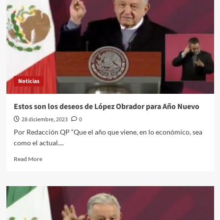
Noticias
Estos son los deseos de López Obrador para Año Nuevo
28 diciembre, 2023
0
Por Redacción QP “Que el año que viene, en lo económico, sea
como el actual....
Read
Read More
more
about
Estos
son
los
deseos