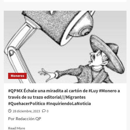
about
Súper
peso
a
la
alza
este
jueves
28
de
diciembre
de
2023
Moneros
#QPMX Échale una miradita al cartón de #Luy #Monero a
través de su trazo editorial///Migrantes
#QuehacerPolitico #InquiriendoLaNoticia
28 diciembre, 2023
0
Por Redacción QP
Read
Read More