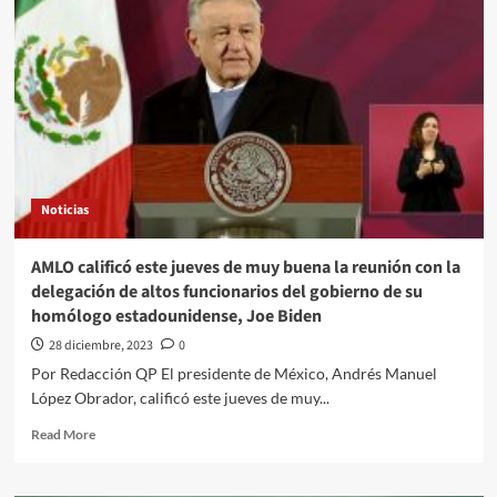
apoyarán
a
Birmex
en
la
distribución
de
medicamentos,
mañana
se
Noticias
inaugura
la
Megafarmacia:
AMLO calificó este jueves de muy buena la reunión con la
López
delegación de altos funcionarios del gobierno de su
Obrador
homólogo estadounidense, Joe Biden
28 diciembre, 2023
0
Por Redacción QP El presidente de México, Andrés Manuel
López Obrador, calificó este jueves de muy...
Read
Read More
more
about
AMLO