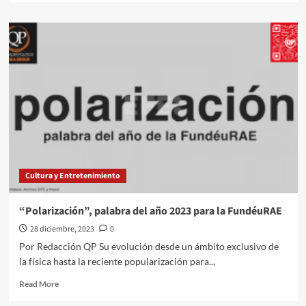
about
El
marchista
Noel
Chama
no
recibió
apoyo
de
Conade y
tuvo
que invertir
más
Cultura y Entretenimiento
de
30
mil
“Polarización”, palabra del año 2023 para la FundéuRAE
pesos
28 diciembre, 2023
0
con
recursos
Por Redacción QP Su evolución desde un ámbito exclusivo de
propios para
la física hasta la reciente popularización para...
competir
en
Read
Read More
Paris
more