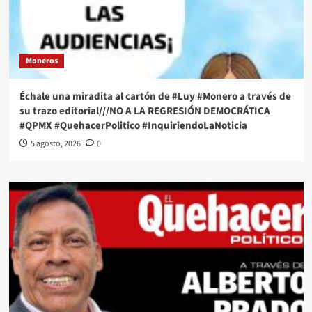
Moneros
Échale una miradita al cartón de #Luy #Monero a través de
su trazo editorial///NO A LA REGRESIÓN DEMOCRÁTICA
#QPMX #QuehacerPolitico #InquiriendoLaNoticia
5 agosto, 2026
0