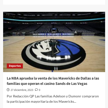
more
about
#QPMX
Échale
una
miradita
al
cartón
de
#Luy
#Monero
a
través
de
Deportes
su
trazo
editorial///Migrantes
La NBA aprueba la venta de los Mavericks de Dallas a las
#QuehacerPolitico
familias que operan el casino Sands de Las Vegas
#InquiriendoLaNoticia
27 diciembre, 2023
0
Por Redacción QP Las familias Adelson y Dumonr compraron
la participación mayoritaria de los Mavericks...