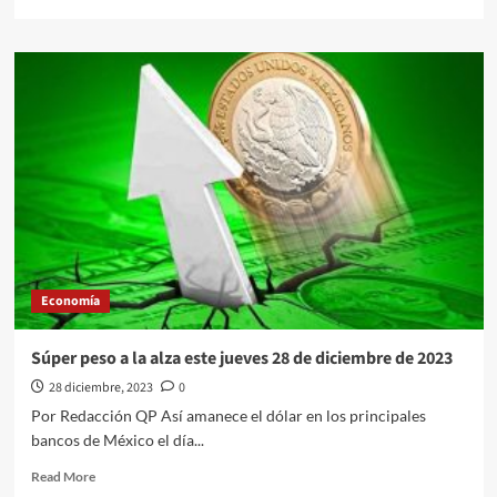
more
about
Envíate
problemas
con
el
SAT
y
activa
tu
buzón
tributario
aquí
te
Economía
decimos
cómo
Súper peso a la alza este jueves 28 de diciembre de 2023
28 diciembre, 2023
0
Por Redacción QP Así amanece el dólar en los principales
bancos de México el día...
Read
Read More
more