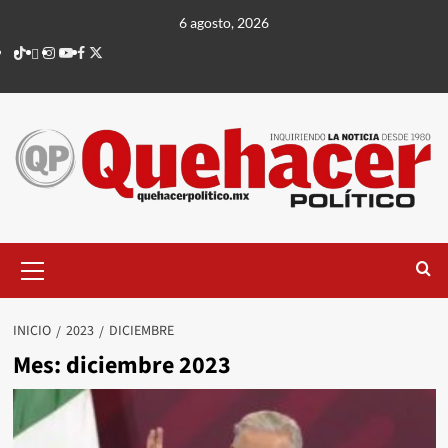
Saltar
6 agosto, 2026
al
TikTok
threads
Instagram
Youtube
Facebook
X
contenido
Menú
principal
INICIO
2023
DICIEMBRE
Mes:
diciembre 2023