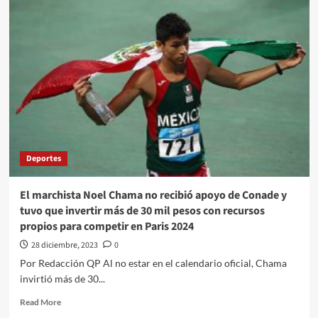
calificó
este
jueves
de
muy
buena
la
reunión
con
la
delegación
Deportes
de
altos
funcionarios
El marchista Noel Chama no recibió apoyo de Conade y
del
tuvo que invertir más de 30 mil pesos con recursos
gobierno
propios para competir en Paris 2024
de
su
28 diciembre, 2023
0
homólogo
Por Redacción QP Al no estar en el calendario oficial, Chama
estadounidense, Joe
invirtió más de 30...
Biden
Read
Read More
more