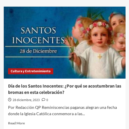
2024
about
“Polarización”,
palabra
del
año
2023
para
la
FundéuRAE
Cultura y Entretenimiento
Día de los Santos Inocentes: ¿Por qué se acostumbran las
bromas en esta celebración?
28 diciembre, 2023
0
Por Redacción QP Reminiscencias paganas alegran una fecha
donde la Iglesia Católica conmemora a las...
Read
Read More
more