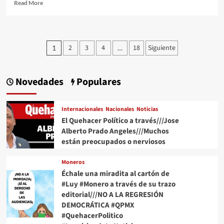
Read
Read More
more
about
La
NBA
Paginación
2
3
4
18
Siguiente
1
…
aprueba
de
la
venta
entradas
de
Novedades
Populares
los
Mavericks
de
Internacionales
Nacionales
Noticias
Dallas
El Quehacer Político a través///Jose
a
Alberto Prado Angeles///Muchos
las
están preocupados o nerviosos
familias
que
Moneros
operan
el
Échale una miradita al cartón de
casino
#Luy #Monero a través de su trazo
Sands
editorial///NO A LA REGRESIÓN
de
DEMOCRÁTICA #QPMX
Las
#QuehacerPolitico
Vegas