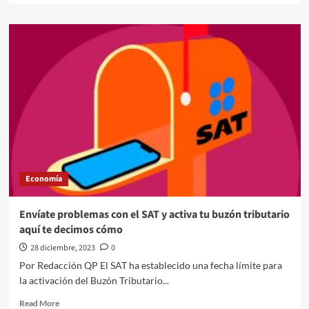
about
Día
de
los
Santos
Inocentes:
¿Por
qué
se
acostumbran
las
bromas
en
Economía
esta
celebración?
Envíate problemas con el SAT y activa tu buzón tributario
aquí te decimos cómo
28 diciembre, 2023
0
Por Redacción QP El SAT ha establecido una fecha límite para
la activación del Buzón Tributario...
Read
Read More