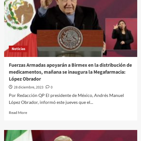
de
López
Obrador
para
Año
Nuevo
Noticias
Fuerzas Armadas apoyarán a Birmex en la distribución de
medicamentos, mañana se inaugura la Megafarmacia:
López Obrador
28 diciembre, 2023
0
Por Redacción QP El presidente de México, Andrés Manuel
López Obrador, informó este jueves que el...
Read
Read More
more
about
Fuerzas
Armadas