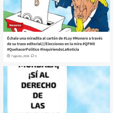
Moneros
Échale una miradita al cartón de #Luy #Monero a través
de su trazo editorial///Elecciones en la mira #QPMX
#QuehacerPolitico #InquiriendoLaNoticia
7 agosto, 2026
0