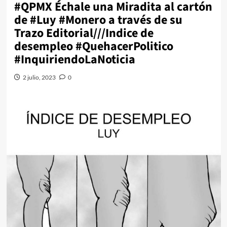
#QPMX Échale una Miradita al cartón
de #Luy #Monero a través de su
Trazo Editorial///Indice de
desempleo #QuehacerPolitico
#InquiriendoLaNoticia
2 julio, 2023
0