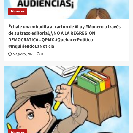
Moneros
Échale una miradita al cartón de #Luy #Monero a través
de su trazo editorial///NO A LA REGRESIÓN
DEMOCRÁTICA #QPMX #QuehacerPolitico
#InquiriendoLaNoticia
5 agosto, 2026
0
Moneros