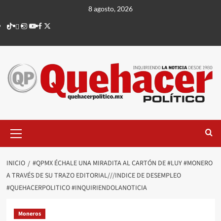
Saltar
8 agosto, 2026
al
TikTok
threads
Instagram
Youtube
Facebook
X
contenido
Menú
principal
INICIO
#QPMX ÉCHALE UNA MIRADITA AL CARTÓN DE #LUY #MONERO
A TRAVÉS DE SU TRAZO EDITORIAL///INDICE DE DESEMPLEO
#QUEHACERPOLITICO #INQUIRIENDOLANOTICIA
Moneros