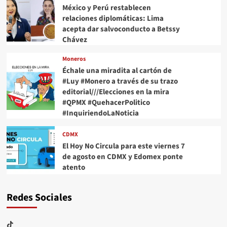
México y Perú restablecen
relaciones diplomáticas: Lima
acepta dar salvoconducto a Betssy
Chávez
Moneros
Échale una miradita al cartón de
#Luy #Monero a través de su trazo
editorial///Elecciones en la mira
#QPMX #QuehacerPolitico
#InquiriendoLaNoticia
CDMX
El Hoy No Circula para este viernes 7
de agosto en CDMX y Edomex ponte
atento
Redes Sociales
TikTok